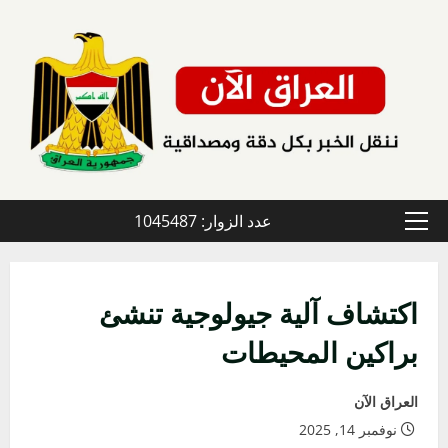
خطي
لى
لمحتوى
عدد الزوار: 1045487
القائمة
الأولية
اكتشاف آلية جيولوجية تنشئ
براكين المحيطات
العراق الآن
نوفمبر 14, 2025