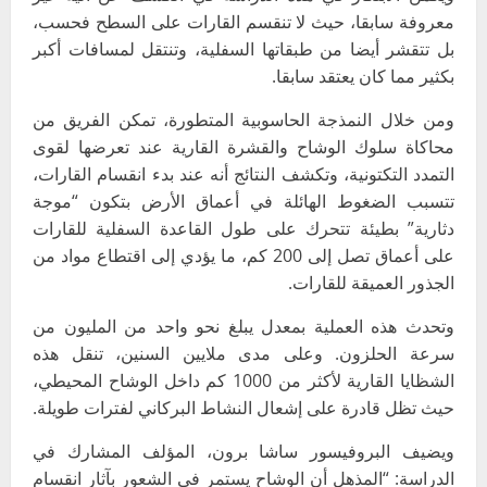
معروفة سابقا، حيث لا تنقسم القارات على السطح فحسب،
بل تتقشر أيضا من طبقاتها السفلية، وتنتقل لمسافات أكبر
بكثير مما كان يعتقد سابقا
.
ومن خلال النمذجة الحاسوبية المتطورة، تمكن الفريق من
محاكاة سلوك الوشاح والقشرة القارية عند تعرضها لقوى
التمدد التكتونية، وتكشف النتائج أنه عند بدء انقسام القارات،
تتسبب الضغوط الهائلة في أعماق الأرض بتكون “موجة
دثارية” بطيئة تتحرك على طول القاعدة السفلية للقارات
على أعماق تصل إلى 200 كم، ما يؤدي إلى اقتطاع مواد من
الجذور العميقة للقارات
.
وتحدث هذه العملية بمعدل يبلغ نحو واحد من المليون من
سرعة الحلزون. وعلى مدى ملايين السنين، تنقل هذه
الشظايا القارية لأكثر من 1000 كم داخل الوشاح المحيطي،
حيث تظل قادرة على إشعال النشاط البركاني لفترات طويلة
.
ويضيف البروفيسور ساشا برون، المؤلف المشارك في
الدراسة: “المذهل أن الوشاح يستمر في الشعور بآثار انقسام