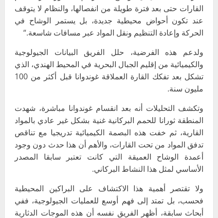
القارات حتى بعد فترة طويلة من انفصالها، والنظام لا يتوقف
عند تكون أحواض محيطية جديدة، بل يستمر الوشاح في
الحركة وإعادة التنظيم ونقل المواد عبر مسافات شاسعة
“.
ولدعم هذه الفرضية، حلل الفريق البيانات الجيولوجية
والكيميائية من إقليم الجبال البحرية في المحيط الهندي، الذي
تشكل بعد تفكك القارة العملاقة غوندوانا قبل أكثر من 100
مليون سنة
.
وتكشف التحليلات أنه بعد انقسام غوندوانا مباشرة، شهدت
المنطقة ثورانا للحمم البركانية غنية بشكل غير عادي بالمواد
القارية، ثم خفت هذه البصمة الكيميائية تدريجيا مع تناقص
تدفق المواد من تحت القارات، والأهم أن هذا حدث دون وجود
أعمدة الوشاح العميقة التي كانت تعتبر سابقا المصدر
الأساسي لمثل هذا النشاط البركاني
.
ولا تقتصر أهمية هذا الاكتشاف على البراكين المحيطية
فحسب، بل تمتد إلى فهم أوسع للعمليات الجيولوجية، ففي
أبحاث سابقة، أظهر الفريق نفسه أن هذه الموجات الدثارية