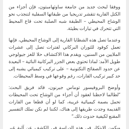
ووفقا لبحث جديد من جامعة ساوثهامبتون، فإن أجزاء من
الكتل القارية تتقشر تدريجيا من طبقاتها السفلية لتنجذب نحو
الوشاح المحيطي – الطبقة شبه الصلبة تحت قاع المحيط
التي تتحرك في تيارات بطيئة
.
وعندما تصل هذه الشظايا القارية إلى الوشاح المحيطي، فإنها
تعمل كوقود للثوران البركاني لفترات تصل إلى عشرات
الملايين من السنين، ويقدم هذا الاكتشاف حلا للغز جيولوجي
طويل الأمد: لماذا تحتوي بعض الجزر البركانية النائية – البعيدة
عن حدود الصفائح التكتونية – على تركيب كيميائي يشبه إلى
حد كبير تركيب القارات، رغم وقوعها في وسط المحيطات
.
وأوضح البروفيسور توماس جيرنون، قائد فريق البحث:
“لطالما لاحظنا لعقود أن أجزاء من الوشاح تحت المحيطات
تحمل بصمة كيميائية غريبة، كما لو أن قطعا من القارات
القديمة وجدت طريقها إلى هناك، لكننا لم نكن نملك التفسير
المقنع لكيفية حدوث ذلك
“.
ويكمن الابتكار في هذه الدراسة في الكشف عن آلية غير