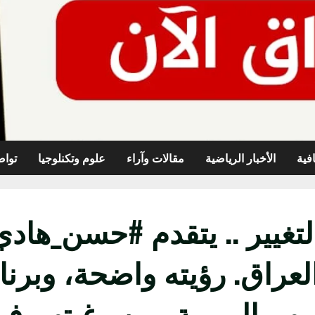
افية
الأخبار الرياضية
مقالات وآراء
علوم وتكنلوجيا
تواص
تغيير .. يتقدم #حسن_هادي
ء العراق. رؤيته واضحة، وبر
م اليومية، من رغبتهم في 