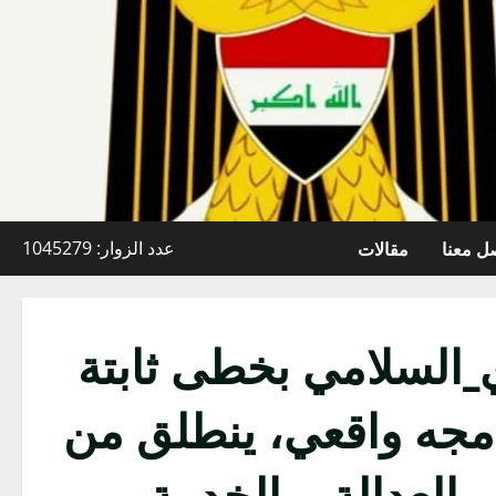
ل معنا
مقالات
عدد الزوار: 1045279
_السلامي بخطى ثابتة
نامجه واقعي، ينطلق من
العدالة، والخدمة،