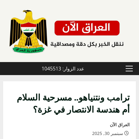
خطي
لى
لمحتوى
عدد الزوار: 1045513
القائمة
الأولية
ترامب ونتنياهو.. مسرحية السلام
أم هندسة الانتصار في غزة؟
العراق الآن
سبتمبر 30, 2025