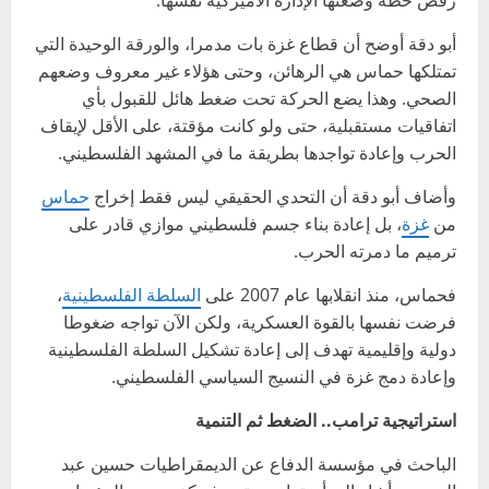
أبو دقة أوضح أن قطاع غزة بات مدمرا، والورقة الوحيدة التي
تمتلكها حماس هي الرهائن، وحتى هؤلاء غير معروف وضعهم
الصحي. وهذا يضع الحركة تحت ضغط هائل للقبول بأي
اتفاقيات مستقبلية، حتى ولو كانت مؤقتة، على الأقل لإيقاف
الحرب وإعادة تواجدها بطريقة ما في المشهد الفلسطيني.
وأضاف أبو دقة أن التحدي الحقيقي ليس فقط إخراج
حماس
من
غزة
، بل إعادة بناء جسم فلسطيني موازي قادر على
ترميم ما دمرته الحرب.
فحماس، منذ انقلابها عام 2007 على
السلطة الفلسطينية
،
فرضت نفسها بالقوة العسكرية، ولكن الآن تواجه ضغوطا
دولية وإقليمية تهدف إلى إعادة تشكيل السلطة الفلسطينية
وإعادة دمج غزة في النسيج السياسي الفلسطيني.
استراتيجية ترامب.. الضغط ثم التنمية
الباحث في مؤسسة الدفاع عن الديمقراطيات حسين عبد