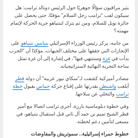
يثير مراقبون سؤالًا جوهريًا حول الرئيس دونالد ترامب: هل
سيكون لقب “ترامب رجل السلام” مؤقتًا، حتى يحصل على
جائزة نوبل للسلام، ومن ثم يترك لنتنياهو حرية الحركة لإتمام
مهمته؟
من جانبه، يركز رئيس الوزراء الإسرائيلي
بنيامين نتنياهو
على
الإنجازات التي حققها على مختلف الجبهات، مؤكدًا أن “الحرب
بدأت في
غزة
وستنتهي فيها”، في إشارة إلى أن غزة تمثل
ساحة التجربة النهائية لاستراتيجياته.
مصادر أميركية كشفت لـ”سكاي نيوز عربية” أن دولة
قطر
أبلغت
واشنطن
بقدرتها على إقناع حركة
حماس
بقبول
خطة
ترامب
والتخلي عن سلاحها.
وفي خطوة دبلوماسية بارزة، أجرى ترامب اتصالا مع أمير
قطر الشيخ تميم بن حمد آل ثاني قبل استقبال نتنياهو، في
مسعى لتأمين دعم لخطته.
خطوط حمراء إسرائيلية.. سموتريش والمفاوضات