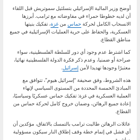
أوضح وزير المالية الإسرائيلي بتسلئيل سموتريش قبل اللقاء
أن لديه خطوطا حمراء في مفاوضاته مع ترامب. أبرزها
الانسحاب الكامل لحركة
حماس
من
غزة
، تفكيك بنيتها
العسكرية، والحفاظ على حرية العمليات الإسرائيلية في جميع
مناطق القطاع.
كما اشترط عدم وجود أي دور للسلطة الفلسطينية، سواء
صراحة أو ضمنيا، وعدم ذكر فكرة الدولة الفلسطينية نهائيا،
معتبرًا وجودها تهديدا لأمن
إسرائيل
.
هذه الشروط، وفق صحيفة “إسرائيل هيوم”، تتوافق مع
المبادئ الخمسة المحددة من المستوى السياسي لإنهاء
العملية العسكرية في غزة: تفكيك حماس عسكريًا وسياسيًا،
إعادة جميع الرهائن، وضمان خروج كامل لحركة حماس من
القطاع.
عائلات الرهائن طالبت ترامب بالتمسك بالاتفاق، مؤكدين أن
أي فشل في إتمام خطة وقف إطلاق النار سيكون مسؤولية
مباشرة.