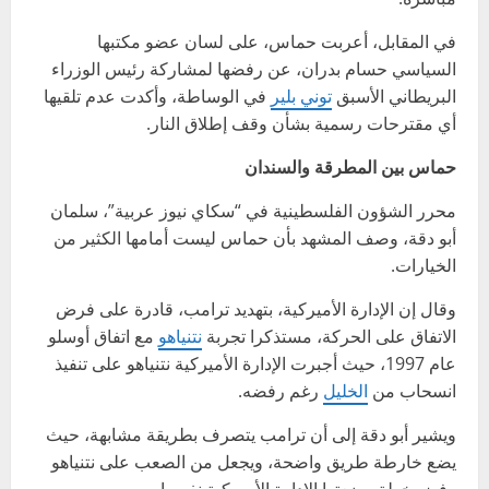
في المقابل، أعربت حماس، على لسان عضو مكتبها
السياسي حسام بدران، عن رفضها لمشاركة رئيس الوزراء
البريطاني الأسبق
توني بلير
في الوساطة، وأكدت عدم تلقيها
أي مقترحات رسمية بشأن وقف إطلاق النار.
حماس بين المطرقة والسندان
محرر الشؤون الفلسطينية في “سكاي نيوز عربية”، سلمان
أبو دقة، وصف المشهد بأن حماس ليست أمامها الكثير من
الخيارات.
وقال إن الإدارة الأميركية، بتهديد ترامب، قادرة على فرض
الاتفاق على الحركة، مستذكرا تجربة
نتنياهو
مع اتفاق أوسلو
عام 1997، حيث أجبرت الإدارة الأميركية نتنياهو على تنفيذ
انسحاب من
الخليل
رغم رفضه.
ويشير أبو دقة إلى أن ترامب يتصرف بطريقة مشابهة، حيث
يضع خارطة طريق واضحة، ويجعل من الصعب على نتنياهو
رفض خطة وضعتها الإدارة الأميركية نفسها.