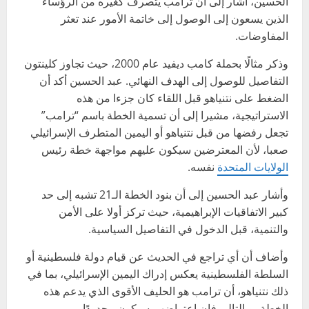
الحسين، أشار إلى أن ترامب يتصرف كغيره من الرؤساء
الذين يسعون إلى الوصول إلى خاتمة الأمور عند تعثر
المفاوضات.
وذكر مثالًا بحملة كامب ديفيد عام 2000، حيث تجاوز كلينتون
التفاصيل للوصول إلى الهدف النهائي. عبد الحسين أكد أن
الضغط على نتنياهو قبل اللقاء كان جزءا من هذه
الاستراتيجية، مشيرا إلى أن تسمية الخطة باسم “ترامب”
تجعل رفضها من قبل نتنياهو أو اليمين المتطرف الإسرائيلي
صعبا، لأن المعترضين سيكون عليهم مواجهة خطة رئيس
الولايات المتحدة
نفسه.
وأشار عبد الحسين إلى أن بنود الخطة الـ21 تشبه إلى حد
كبير الاتفاقيات الإبراهيمية، حيث تركز أولا على الأمن
والتنمية، قبل الدخول في التفاصيل السياسية.
وأضاف أن أي تراجع في الحديث عن قيام دولة فلسطينية أو
السلطة الفلسطينية يعكس إدراك اليمين الإسرائيلي، بما في
ذلك نتنياهو، أن ترامب هو الحليف الأقوى الذي يدعم هذه
الخطة، وبالتالي فإن اعتراضهم سيكون محدودًا.