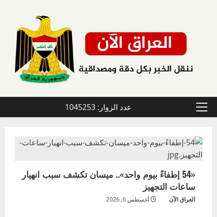
خطي
لى
لمحتوى
عدد الزوار: 1045253
القائمة
الأولية
مقالات
«54 إطفاءً بيوم واحد».. ميسان تكشف سبب انهيار
ساعات التجهيز
العراق الآن
أغسطس 6, 2026