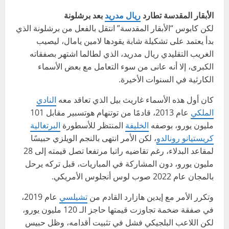
الأبقار المقدسة تطارد
ريال مدريد
بعد برشلونة
لكن كابوس “الأبقار المقدسة” انتقل بالفعل من برشلونة الذي
بدأ يعتمد على تشكيلة شابة يقودها لامين يامال، ليصيب
الغريب التقليدي ريال مدريد، الذي لطالما اشتهر بصفقاته
الكبرى، إلا أنه عانى من سوء التعامل مع بعض الأسماء
الكارثية في السنوات الأخيرة.
كان أول هذه الأسماء غاريث بيل الذي تعاقد معه
النادي
الملكي
عام 2013، قادمًا من توتنهام هوتسبير مقابل 101
مليون يورو، بوصفه
الخليفة
المنتظر للأسطورة
البرتغالية
كريستيانو رونالدو
، لكن الأمر انتهى بالنجم الويلزي حبيسًا
لمقاعد البدلاء، رغم تقاضيه راتبا مرتفعا تصل قيمته إلى 28
مليون يورو، دون المشاركة في المباريات، قبل تركه يرحل
بالمجان عام 2022 صوب لوس أنجلوس الأمريكي.
وتكرر الأمر مع إيدين هازارد القادم من
تشيلسي
عام 2019،
في صفقة ضخمة تجاوزت قيمتها حاجز الـ 120 مليون يورو،
لكن اللاعب البلجيكي فشل في تثبيت أقدامه، وظل حبيس