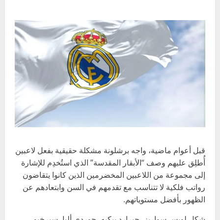
قبل أعوام ماضية، واجه برشلونة مشكلة حقيقية بفعل لاعبين
أُطلِق عليهم وصف “الأبقار
المقدسة
” الذي استُخدِم للإشارة
إلى مجموعة من اللاعبين المخضرمين الذين كانوا يتقاضون
رواتب فلكية لا تتناسب مع تقدمهم في السن وابتعادهم عن
الظهور بأفضل مستوياتهم.
شكل لويس سواريز، جيرارد بيكيه، جوردي ألبا، سيرخيو