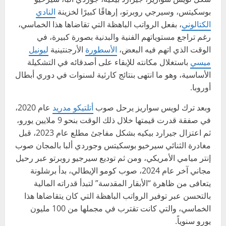
بوسكيتس، وسيرجي روبرتو، إرهاقًا كبيرًا لخزينة
النادي
الكتالوني
، بفعل الرواتب الباهظة التي تقاضاها هذا الخماسي،
رغم تراجع مستوياتهم الفنية والبدنية بصورة كبيرة، في
الوقت الذي اتهم فيه البعض،
الأسطورة
الأرجنتينية
ليونيل
ميسي
باستغلال مكانته للإبقاء على أصدقائه في التشكيلة
الأساسية، وهو ما انتهى بنتائج كارثية لسنوات في دوري أبطال
أوروبا.
وبعد ترك لويس سواريز يرحل صوب
أتلتيكو مدريد
عام 2020،
في صفقة قدرت قيمتها خلال ذلك الوقت بنحو 9 ملايين يورو،
ثم اعتزال جيرارد بيكيه بشكل مفاجئ مطلع عام 2023، قبل
مغادرة الثنائي سيرخيو بوسكيتس وجوردي ألبا بالمجان صوب
إنتر ميامي الأمريكي، ومن ثم توديع سيرجيو روبرتو عبر رحيل
مجاني آخر عام 2024، صوب كومو الإيطالي، بدأ برشلونة
يتعافى من ظاهرة “الأبقار المقدسة” لتبدأ قدراته المالية
بالتحسن عبر توفير الرواتب الباهظة التي كان يتقاضاها هذا
الخماسي، والتي كانت تقترب في مجملها من 100 مليون
يورو سنوياً.