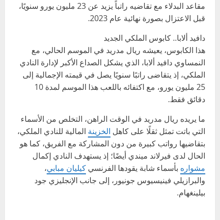
مقاعد البدلاء مع تقاضيه راتباً يزيد عن 23 مليون يورو سنويًا،
قبل الاعتزال بصورة نهائية عام 2023.
دافيد ألابا.. كابوس الملكي الجديد
هذا الكابوس، يعيشه ريال مدريد في الموسم الحالي، مع
النمساوي دافيد ألابا، الذي يشكل الصداع الأكبر لإدارة النادي
الملكي، إذ يتقاضى راتبًا سنويًا يصل في قيمته الإجمالية إلى
25 مليون يورو، مع اكتفائه باللعب هذا الموسم لمدة 10
دقائق فقط.
ما يريده ريال مدريد في الوقت الراهن، التخلص من الأسماء
التي باتت تمثل ثقلًا على كاهل
الخزينة
المالية للنادي الملكي،
بتقاضيها رواتب كبيرة من دون المشاركة مع الفريق، كما هو
الحال لدى فيرلاند ميندي أيضًا؛ إذ يستهدف النادي إكمال
مشواره
بأسماء شابة يقودها الفرنسي
كيليان مبابي
،
والبرازيلي فينيسيوس جونيور، إلى جانب الإنجليزي جود
بيلينغهام.