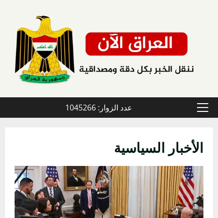
خطي
لى
لمحتوى
عدد الزوار: 1045266
القائمة
الأولية
الأخبار السياسية