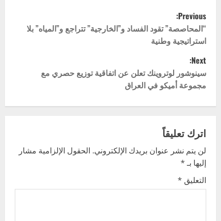
P
Previous:
o
“المحاصصة” تقود الفساد و”الخارجية” تتراجع و”المياه” بلا
استراتيجية وطنية
s
Next:
t
سينوشور لوتروينك تعلن عن اتفاقية توزيع حصري مع
مجموعة أميكو في العراق
n
a
v
اترك تعليقاً
لن يتم نشر عنوان بريدك الإلكتروني.
الحقول الإلزامية مشار
i
إليها بـ
*
g
التعليق
*
a
t