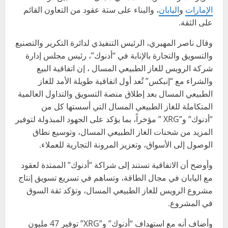
الإمارات
و
اليابان
، والبناء على ستة عقود من التعاون القائم
على الثقة.
وقال ناصر المهيري، الرئيس التنفيذي لدائرة التكرير والتصنيع
والتسويق والتجارة بالإنابة في “أدنوك”، رئيس مجلس إدارة
شركة الرويس للغاز الطبيعي المسال ، إن اتفاقية البيع
والشراء مع “إنبكس” تُعد أول اتفاقية طويلة الأمد للغاز
الطبيعي المسال بعد إطلاق منصة التسويق والتداول العالمية
المتكاملة للغاز الطبيعي المسال التي أسستها كل من
“أدنوك” و”XRG ” مؤخراً، بما يؤكد على الجهود المبذولة لتوفير
المزيد من شحنات الغاز الطبيعي المسال، وتوسيع نطاق
الوصول إلى الأسواق، وتعزيز المرونة التجارية للعملاء.
وأوضح أن الاتفاقية تستند إلى شراكة “أدنوك” الممتدة لعقود
مع اليابان في مجال الطاقة، وتساهم في تسريع تسويق إنتاج
مشروع الرويس للغاز الطبيعي المسال، وتؤكد ثقة السوق
في المشروع.
وأضاف أنه مع استهداف “أدنوك” و”XRG” توفير 47 مليون