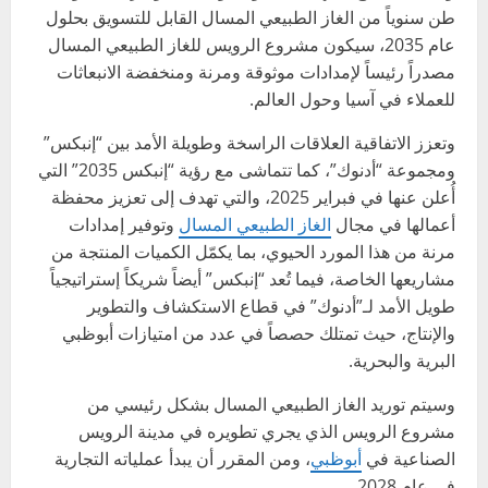
طن سنوياً من الغاز الطبيعي المسال القابل للتسويق بحلول
عام 2035، سيكون مشروع الرويس للغاز الطبيعي المسال
مصدراً رئيساً لإمدادات موثوقة ومرنة ومنخفضة الانبعاثات
للعملاء في آسيا وحول العالم.
وتعزز الاتفاقية العلاقات الراسخة وطويلة الأمد بين “إنبكس”
ومجموعة “أدنوك”، كما تتماشى مع رؤية “إنبكس 2035” التي
أُعلن عنها في فبراير 2025، والتي تهدف إلى تعزيز محفظة
أعمالها في مجال
الغاز الطبيعي المسال
وتوفير إمدادات
مرنة من هذا المورد الحيوي، بما يكمّل الكميات المنتجة من
مشاريعها الخاصة، فيما تُعد “إنبكس” أيضاً شريكاً إستراتيجياً
طويل الأمد لـ”أدنوك” في قطاع الاستكشاف والتطوير
والإنتاج، حيث تمتلك حصصاً في عدد من امتيازات أبوظبي
البرية والبحرية.
وسيتم توريد الغاز الطبيعي المسال بشكل رئيسي من
مشروع الرويس الذي يجري تطويره في مدينة الرويس
الصناعية في
أبوظبي
، ومن المقرر أن يبدأ عملياته التجارية
في عام 2028.