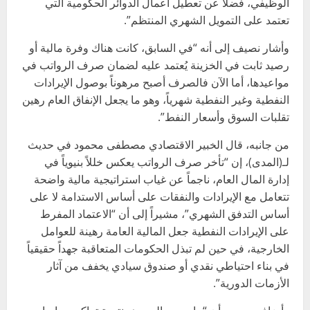
الوظيفي، فضلاً عن تعطيل أعمال الدوائر الحكومية التي
تعتمد على التمويل الشهري المنتظم”.
وأشار نصيف إلى أنه “في السابق، كانت هناك وفرة مالية أو
رصيد ثابت في الخزينة يُعتمد عليه لضمان صرف الرواتب في
مواعيدها، أما الآن فالصرف أصبح مرهوناً بوصول الإيرادات
النفطية وغير النفطية شهرياً، وهو ما يجعل الإنفاق العام رهين
تقلبات السوق وأسعار النفط”.
من جانبه، قال الخبير الاقتصادي مصطفى محمود في حديث
لـ(المدى)، إن “تأخر صرف الرواتب يعكس خللاً بنيوياً في
إدارة المال العام، ناجماً عن غياب استراتيجية مالية واضحة
تتعامل مع الإيرادات والنفقات على أساس الاستدامة لا على
أساس التدفق الشهري”، مشيراً إلى أن “الاعتماد المفرط
على الإيرادات النفطية جعل المالية العامة رهينة للعوامل
الخارجية، في حين لم تبذل الحكومات المتعاقبة جهداً حقيقياً
في بناء احتياطي نقدي أو صندوق سيادي يخفف من آثار
الأزمات الدورية”.