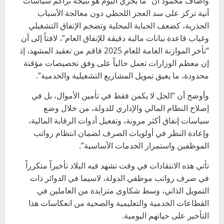
وأضاف محمود أن “ما يجري اليوم هو نتيجة تراكم سياسات
آنية تركز على سد العجز اللحظي دون معالجة الأسباب
الجذرية، كضعف الجباية المحلية وتضخم الإنفاق التشغيلي
وغياب قاعدة بيانات مالية دقيقة للإنفاق العام”، لافتاً إلى أن
“تأخر الموازنة العامة للعام 2025 فاقم من تعقيد المشهد، إذ
إن معظم الوزارات تعمل حالياً على وفق تخصيصات مؤقتة
محدودة، ما يعيق تمويل المشاريع التشغيلية والخدمية”.
وأوضح أن “الحل لا يكمن فقط في تأمين الأموال، بل في
إصلاح النظام المالي والإداري للدولة، من خلال وضع
سياسات إنفاق أكثر مرونة، وتفعيل أدوات الرقابة المالية،
وإعادة النظر في أولويات الصرف لضمان انتظام رواتب
الموظفين واستمرار الخدمات الأساسية”.
تأتي هذه الانتقادات في وقت تشهد فيه البلاد تأخيراً متكرراً
في صرف رواتب موظفي الدولة، لاسيما في الدوائر ذات
التمويل الذاتي، وسط شكاوى متزايدة من العاملين في
القطاعات الخدمية والتعليمية والصحية من انعكاسات هذا
التأخير على حياتهم اليومية.