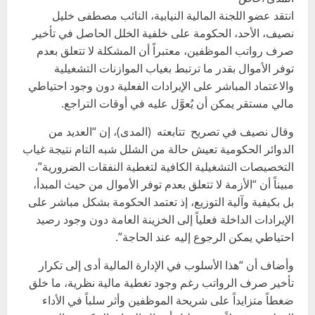
انتقد عضو اللجنة المالية النيابية، النائب مصطفى خليل
نصيف، الأحد، الحكومة على خلفية الخلل الحاصل في تأخير
صرف رواتب الموظفين، معتبراً أن المشكلة لا تتعلق بعدم
توفر الأموال بقدر ما ترتبط بغياب الموازنات التشغيلية
والاعتماد المباشر على الإيرادات الفعلية دون وجود احتياطي
مالي مستقر يمكن أن يُعوَّل عليه في أوقات التراجع.
وقال نصيف في تصريح تتابعته (المدى)، إن “العديد من
الدوائر الحكومية تعيش حالة من الشلل شبه التام نتيجة غياب
التخصيصات التشغيلية الكافية لتغطية النفقات الضرورية”،
مبيناً أن “الأزمة لا تتعلق بعدم توفر الأموال من حيث المبدأ،
بل بكيفية وآلية التوزيع، إذ تعتمد الحكومة بشكل مباشر على
الإيرادات الداخلة فعلياً إلى الخزينة العامة دون وجود رصيد
احتياطي يمكن الرجوع إليه عند الحاجة”.
وأضاف أن “هذا الأسلوب في الإدارة المالية أدى إلى تكرار
تأخير صرف الرواتب رغم وجود تغطية مالية نظرية، ما خلق
ضغطاً متزايداً على شريحة الموظفين وأثر سلباً في الأداء