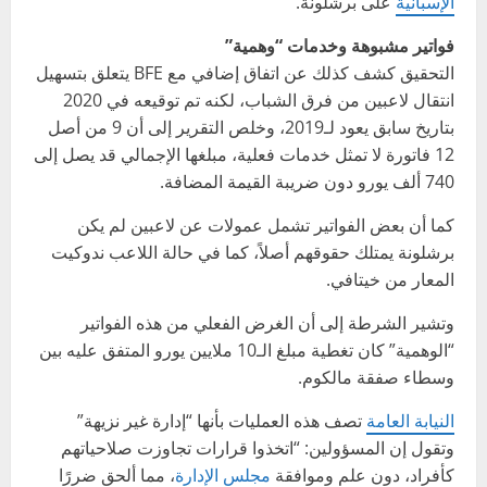
الإسبانية
على برشلونة.
فواتير مشبوهة وخدمات “وهمية”
التحقيق كشف كذلك عن اتفاق إضافي مع BFE يتعلق بتسهيل
انتقال لاعبين من فرق الشباب، لكنه تم توقيعه في 2020
بتاريخ سابق يعود لـ2019، وخلص التقرير إلى أن 9 من أصل
12 فاتورة لا تمثل خدمات فعلية، مبلغها الإجمالي قد يصل إلى
740 ألف يورو دون ضريبة القيمة المضافة.
كما أن بعض الفواتير تشمل عمولات عن لاعبين لم يكن
برشلونة يمتلك حقوقهم أصلاً، كما في حالة اللاعب ندوكيت
المعار من خيتافي.
وتشير الشرطة إلى أن الغرض الفعلي من هذه الفواتير
“الوهمية” كان تغطية مبلغ الـ10 ملايين يورو المتفق عليه بين
وسطاء صفقة مالكوم.
النيابة العامة
تصف هذه العمليات بأنها “إدارة غير نزيهة”
وتقول إن المسؤولين: “اتخذوا قرارات تجاوزت صلاحياتهم
كأفراد، دون علم وموافقة
مجلس الإدارة
، مما ألحق ضررًا