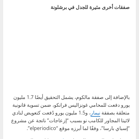
صفقات أخرى مثيرة للجدل في برشلونة
بالإضافة إلى صفقة مالكوم، يشمل التحقيق أيضًا 1.7 مليون
يورو دفعت للمحامي غونزاليس فرانكو، ضمن تسوية قانونية
متعلقة بصفقة
نيمار
، و1.5 مليون يورو دُفعت كتعويض لنادي
لائيتا المجاور للكامب نو بسبب “إزعاجات” ناتجة عن مشروع
“إسباي بارسا”، وفقًا لما أبرزه موقع “elperiodico”.