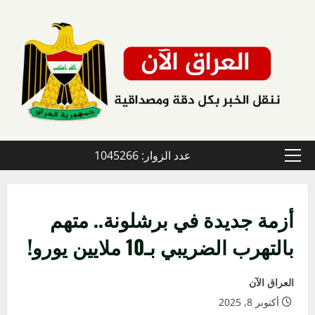
خطي
لى
لمحتوى
عدد الزوار: 1045266
القائمة
الأولية
أزمة جديدة في برشلونة.. متهم
بالتهرب الضريبي بـ10 ملايين يورو!
العراق الآن
أكتوبر 8, 2025