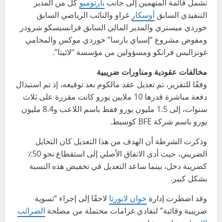
تشمل قائمة المتهمين إلى جانب
بارتوميو
كل من المدير
التنفيذي السابق
أوسكار
غراو والنائب الرياضي السابق
خوردي ميستري والمدير المالي السابق فرانسيسكو شرودر
ومفوض مشروع “إسباي بارسا” خوردي موكس والمحامي
غونزاليس فرانكو ومسؤولين من مؤسسة “لائيتا”.
مخالفات عقودية ومناورات ضريبية
وفقًا للتقرير، تم تعديل عقد مالكوم بعد توقيعه، إذ تم استبدال
دفعة مباشرة قدرها 10 ملايين يورو كانت مقررة على ثلاث
سنوات، إلى 1.5 مليون يورو فقط باسم اللاعب و8.4 مليون
يورو باسم شركة BFE كوسيط.
وذكرت الشرطة أن الهدف من هذا التعديل كان التحايل
الضريبي، حيث أدى الاتفاق الأصلي إلى استقطاع نحو 50٪
كضريبة دخل، بينما ساعد التعديل في تخفيض هذه النسبة
بشكل كبير.
وقد اضطرت إدارة
خوان لابورتا
لاحقًا إلى إجراء “تسوية
ضريبية وقائية” لتفادي غرامات محتملة من مصلحة
الضرائب