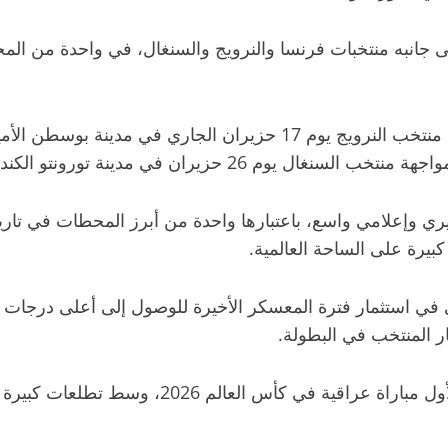
 جانبه منتخبات فرنسا والنرويج والسنغال، في واحدة من الم
م 26 حزيران في مدينة تورونتو الكندية.
اق في مونديال 2026 باهتمام جماهيري وإعلامي واسع، باعتبارها واحدة من أبرز الم
يرة على الساحة العالمية.
ي استثمار فترة المعسكر الأخيرة للوصول إلى أعلى درجات الجا
ار المنتخب في البطولة.
ومع وصول البعثة إلى مقرها الرسمي، يبدأ العد الت