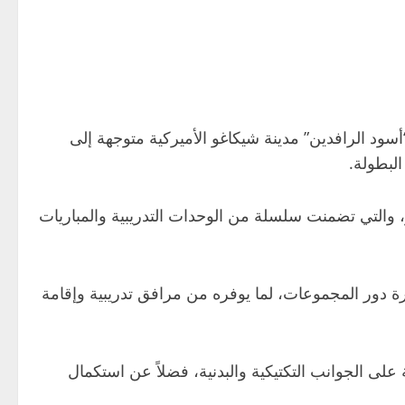
ة من استعداداته لخوض نهائيات كأس العالم 2026، بعدما غادرت بعثة “أسود الرافدين” مدينة شيكاغو الأميركية متوجهة إلى
لبطولة.
، والتي تضمنت سلسلة من الوحدات التدريبية والمباريات
فترة دور المجموعات، لما يوفره من مرافق تدريبية وإقامة
لى الجوانب التكتيكية والبدنية، فضلاً عن استكمال