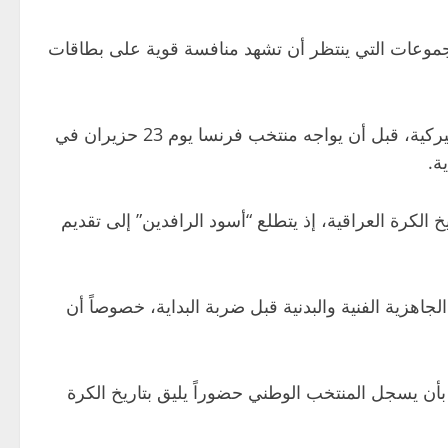
جموعات التي ينتظر أن تشهد منافسة قوية على بطاقات
وسيستهل المنتخب الوطني مشواره في البطولة بمواجهة منتخب النرويج يوم 17 حزيران الجاري في مدينة بوسطن الأميركية، قبل أن يواجه منتخب فرنسا يوم 23 حزيران في
حطات في تاريخ الكرة العراقية، إذ يتطلع “أسود الرافدين” إلى تقديم
هزية الفنية والبدنية قبل ضربة البداية، خصوصاً أن
نازلي لأول مباراة عراقية في كأس العالم 2026، وسط تطلعات كبيرة بأن يسجل المنتخب الوطني حضوراً يليق بتاريخ الكرة