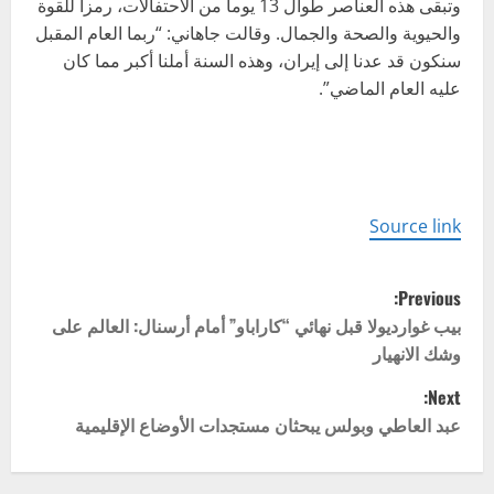
وتبقى هذه العناصر طوال 13 يوما من الاحتفالات، رمزا للقوة
والحيوية والصحة والجمال. وقالت جاهاني: “ربما العام المقبل
سنكون قد عدنا إلى إيران، وهذه السنة أملنا أكبر مما كان
عليه العام الماضي”.
Source link
P
Previous:
o
بيب غوارديولا قبل نهائي “كاراباو” أمام أرسنال: العالم على
وشك الانهيار
s
Next:
t
عبد العاطي وبولس يبحثان مستجدات الأوضاع الإقليمية
n