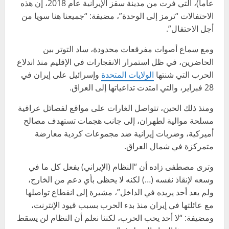
عاما)، التي فرت من مدينة سقز الإيرانية عام 2018، إن هذه
الاحتفالات “ترمز إلى الوحدة”، مضيفة: “جميعنا هنا سويا من
أجل الاحتفال”.
ومع سماع أصوات مفرقعات محدودة، ساد التوتر بين
الحاضرين، في ظل استمرار الانفجارات في الإقليم منذ اندلاع
الحرب التي شنتها
الولايات المتحدة
وإسرائيل على إيران في
28 فبراير، والتي امتدت تداعياتها إلى العراق.
ومنذ ذلك الحين، تتواصل الغارات على مواقع لفصائل عراقية
مسلحة موالية لطهران، إلى جانب هجمات تستهدف مصالح
أميركية، وضربات إيرانية ضد مجموعات كردية معارضة
متمركزة في شمال العراق.
وترى مصطفى زاده أن “النظام (الإيراني) يفعل كل ما في
وسعه لإنقاذ نفسه (…) لكنه لا يحظى بأي دعم من الخارج،
ولم يعد أحد يريده في الداخل”، مشيرة إلى انقطاع تواصلها
مع عائلتها في إيران منذ بدء الحرب بسبب قيود الإنترنت،
ومضيفة: “لا أحد يحب الحرب، لكننا نعلم أن النظام لن يسقط