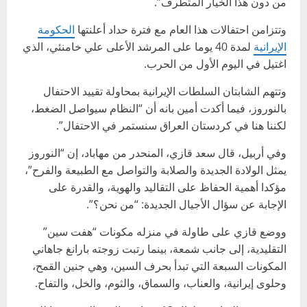
من دون هذا الخيار المتطرف”.
وتتزامن احتفالات هذا العام مع فترة حداد أعلنتها
الحكومة
الإيرانية
لمدة 40 يوما على المرشد الأعلى علي خامنئي، الذي
اغتيل في اليوم الأول من الحرب.
وتتهم الشابتان السلطات الإيرانية بمحاولة تقييد الاحتفال
بالنوروز، فيما أكدت أمين بانه أن “النظام سيواصل الضغط،
لكننا هنا في كردستان العراق سنستمر في الاحتفال”.
وفي أربيل، قال سعد قازي، المنحدر من مهاباد، إن “النوروز
يمثل الولادة الجديدة والصلابة والتواصل مع الطبيعة والفرح”،
مؤكدا أهمية الحفاظ على التقاليد والهوية، والقدرة على
الإجابة عن سؤال الأجيال الجديدة: “من نحن؟”.
ووضع قازي على طاولة في منزله مكونات “هفت سين”
التقليدية، إلى جانب شمعة، بينما رتبت زوجته بارانغ جاهاني
المكونات السبعة التي تبدأ بحرف السين، وهي جنين القمح،
وحلوى إيرانية، والعناب، والسماق، والثوم، والخل، والتفاح.