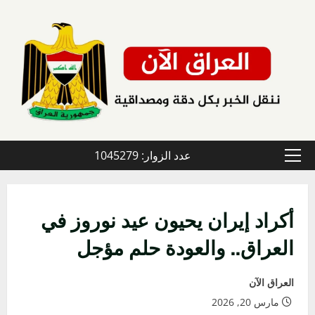
خطي
لى
لمحتوى
عدد الزوار: 1045279
القائمة
الأولية
أكراد إيران يحيون عيد نوروز في
العراق.. والعودة حلم مؤجل
العراق الآن
مارس 20, 2026