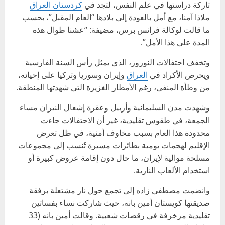
تاركة دراستها في علم النفس، لتجد في
كردستان العراق
ملاذا آمنا، مع أمل بالعودة إلى بلادها “العام المقبل”، بحسب
ما قالت لوكالة فرانس برس، مضيفة: “عشنا طوال هذه
المدة على هذا الأمل”.
وتخفف احتفالات النوروز، الذي يمثل رأس السنة الفارسية
ويحرص الأكراد في
العراق
وإيران وسوريا وتركيا على إحيائه،
من وطأة المنفى، رغم الأمطار الغزيرة التي شهدتها المنطقة.
وشهدت مدن السليمانية وأربيل وعقرة إشعال النيران مساء
الجمعة، في طقوس تقليدية، غير أن الاحتفالات جاءت
محدودة هذا العام بسبب مخاوف أمنية، في ظل تعرض
الإقليم لهجمات يومية بطائرات مسيرة تُنسب إلى مجموعات
مسلحة موالية لإيران، ما حال دون إقامة عروض كبيرة أو
استخدام الألعاب النارية.
وانضمت مصطفى زاده إلى تجمع حول نار مشتعلة برفقة
صديقتها كويستان أمين بانه، حيث شاركت نساء بفساتين
تقليدية مزخرفة في رقصات شعبية. وقالت أمين بانه (33