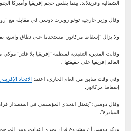
الشمالية وغرينلاند، بينما يقلص حجم إفريقيا وأميركا الجنوب
وقال وزير خارجية ‌توغو روبرت دوسي في مقابلة مع “رويتر
ولا يزال “إسقاط مركاتور” مستخدما على نطاق واسع، 
وقالت ⁠المديرة التنفيذية لمنظمة “إفريقيا بلا فلتر” موكي
العالم إفريقيا على حقيقتها”.
وفي وقت سابق من العام الجاري، اعتمد
الاتحاد الإفريقي
إسقاط ​مركاتور.
وقال دوسي: “يتمثل التحدي المؤسسي في استصدار قرا
المبادرة”.
وذكر دوسي أن مشروع قرار يجري إعداده، ومن المرجح أن