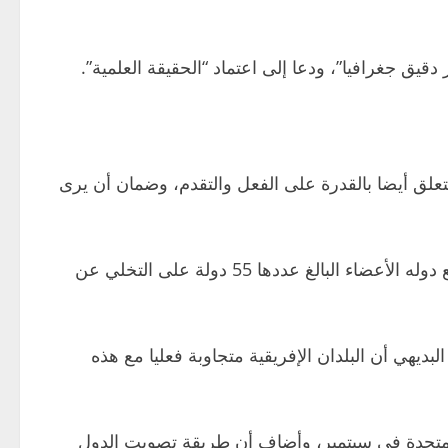
دقيق جغرافيا”، ودعا إلى اعتماد “الحقيقة العلمية”.
يتعلق أيضا بالقدرة على ⁠الفعل والتقدم، وضمان أن يرى
مشروع قرار يحث على اعتماد إسقاط “إيكوال إيرث”، ويشجع دوله الأعضاء البالغ عددها 55 ⁠دولة على التخلي عن
بديهي أن البلدان الإفريقية متجاوبة فعليا مع هذه
لمتحدة في سبتمبر، وأضاف أن طريقة تصويت الدول