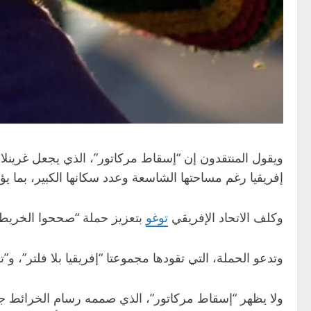
ويقول المنتقدون إن “إسقاط مركاتور”، الذي يجعل غرينل
إفريقيا رغم مساحتها الشاسعة وعدد سكانها الكبير، بما يؤ
وكلف الاتحاد الإفريقي
توغو
بتعزيز حملة “صححوا الخريطة”
وتدعو الحملة، التي تقودها مجموعتا “إفريقيا بلا فلتر”، و”تكلموا من أجل إفريقيا”، ‌
ولا يظهر “إسقاط مركاتور”، الذي صممه رسام الخرائط جي