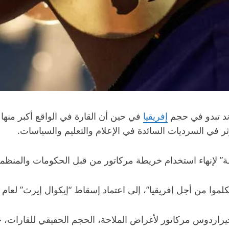
اند تبدو في حجم
إفريقيا
ثر في السرديات السائدة في الإعلام والتعليم والسياسات.
 لإنهاء ‌استخدام خريطة مركاتور من قبل الحكومات والمنظمات
إلى اعتماد إسقاط “إيكوال ‌إيرث” لعام 2018، الذي يهدف إلى إظهار الأحجام الحقيقية للبلدان.
راردوس مركاتور لأغراض الملاحة، الحجم الحقيقي للقارات، ح