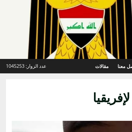
ل معنا
مقالات
عدد الزوار: 1045253
إفريقيا