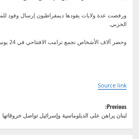
ورفضت عدة ولايات يقودها ديمقراطيون إرسال وفود للمش
الحزبي.
وحضر آلاف الأشخاص تجمع ترامب الافتتاحي في 24 يونيو، غير أن أعداد المشاركين في الفعاليات منذ ذلك الحين شهدت تراجعا في بعض الأحيان.
Source link
P
Previous:
لبنان يراهن على الدبلوماسية وإسرائيل تواصل خروقاتها
o
s