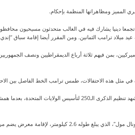
جمعا دينيا يشارك فيه في الغالب متحدثون مسيحيون محافظون، 
سبة عيد ميلاد ترامب الثمانين. ومن المقرر أيضا إقامة سباق 
 في مثل هذه الاحتفالات، طمس ترامب الخط الفاصل بين الاحتف
وأقامت المجموعة سياجا حول مساحات واسعة من “ناشونال مول”، 