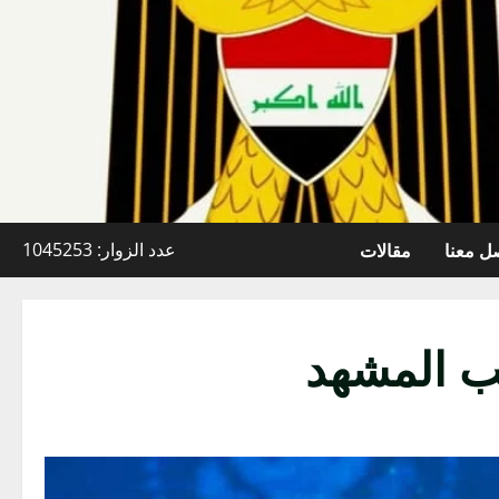
ل معنا
مقالات
عدد الزوار: 1045253
لب المشهد