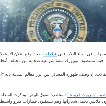
لمسيرات في أنحاء البلاد. ففي
فيلادلفيا
فيما تستضيف نيويورك سفنا شراعية ضخمة من مختلف أنحاء ا
لات، إذ وصف ظهوره المسائي بين أبرز معالم المدينة بأنه “أك
ظمة “باتريوت فرونت”
المناصرة لتفوق البيض. وذكرت المنظمة
ون ملابس تحمل شعاراتها وهم يستقلون قطارات مترو واشنطن