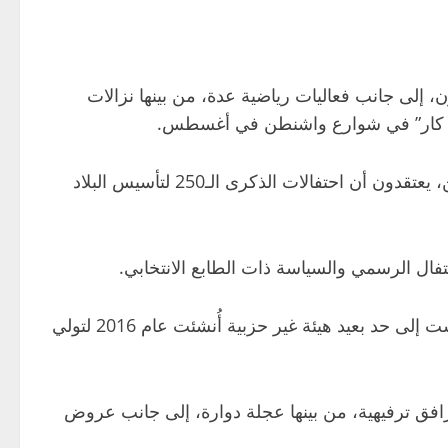
إلى جانب فعاليات رياضية عدة، من بينها نزالات
“إندي كار” في شوارع واشنطن في أغسطس.
وأظهر استطلاع للرأي أجرته رويترز/إبسوس أن غالبية الأميركيين، بمن فيهم ثلاثة أرباع الديمقراطيين ونصف الجمهوريين، يعتقدون أن احتفالات الذكرى الـ250 لتأسيس البلاد
ال الرسمي والسياسة ذات الطابع الانتخابي.
مشهد تنظيم الذكرى الـ250 لتأسيس الولايات المتحدة، بعدما همشت إلى حد بعيد هيئة غير حزبية أُنشئت عام 2016 لتولي
الذي يبلغ طوله 2.6 كيلومتر، لإقامة معرض يضم مرافق ترفيهية، من بينها عجلة دوارة، إلى جانب عروض