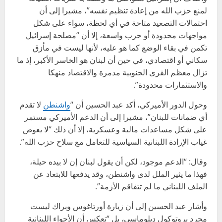
لمنع حزب الله من إعادة تنظيم نفسه”، مشيرا إلى أن
احتمالات التصعيد متاحة في أي لحظة، سواء على شكل
مواجهات محدودة أو حرب واسعة، إلا أن “مصلحة إسرائيل
تكمن في بقاء الوضع كما هو عليه، لأنها ليست في مأزق
سكاني أو اقتصادي، في حين أن لبنان هو الخاسر الأكبر، إذ ما
تزال معظم القرى الجنوبية مدمرة والاقتصاد منهكا
والاستثمارات محدودة”.
وحول الدور الأميركي، أكد عبد الحسين أن “
واشنطن
لا تقدم
أي ضمانات للبنان”، مشيرا إلى أن الدعم الأميركي مستمر
على شكل مساعدات مالية وعسكرية، إلا أن ذلك “لا يعوض
غياب الإرادة اللبنانية السياسية للتعامل مع سلاح حزب الله”.
وقال: “الدعم موجود، لكن أن يقول لبنان إن لا بيده حيلة،
فهذا ما يثير الملل لدى واشنطن، وقد يدفعها للابتعاد عن
الملف اللبناني ما لم تتفاقم الأزمة”.
وأشار عبد الحسين إلى أن زيارة أورتاغوس وبراك ليست
مجرد بروتوكول دبلوماسي، بل “تعكس أن الأجواء اللبنانية