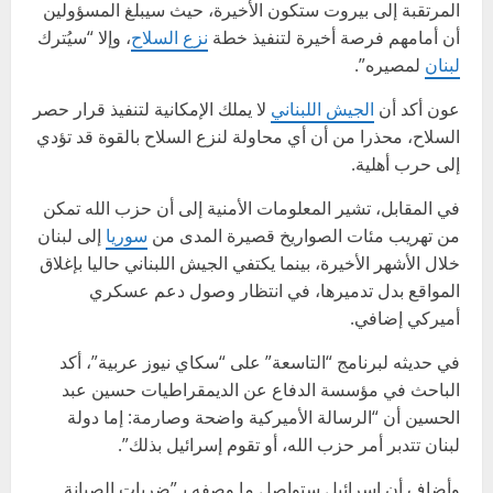
المرتقبة إلى بيروت ستكون الأخيرة، حيث سيبلغ المسؤولين
أن أمامهم فرصة أخيرة لتنفيذ خطة
نزع السلاح
، وإلا “سيُترك
لبنان
لمصيره”.
عون أكد أن
الجيش اللبناني
لا يملك الإمكانية لتنفيذ قرار حصر
السلاح، محذرا من أن أي محاولة لنزع السلاح بالقوة قد تؤدي
إلى حرب أهلية.
في المقابل، تشير المعلومات الأمنية إلى أن حزب الله تمكن
من تهريب مئات الصواريخ قصيرة المدى من
سوريا
إلى لبنان
خلال الأشهر الأخيرة، بينما يكتفي الجيش اللبناني حاليا بإغلاق
المواقع بدل تدميرها، في انتظار وصول دعم عسكري
أميركي إضافي.
في حديثه لبرنامج “التاسعة” على “سكاي نيوز عربية”، أكد
الباحث في مؤسسة الدفاع عن الديمقراطيات حسين عبد
الحسين أن “الرسالة الأميركية واضحة وصارمة: إما دولة
لبنان تتدبر أمر حزب الله، أو تقوم إسرائيل بذلك”.
وأضاف أن إسرائيل ستواصل ما وصفه بـ”ضربات الصيانة