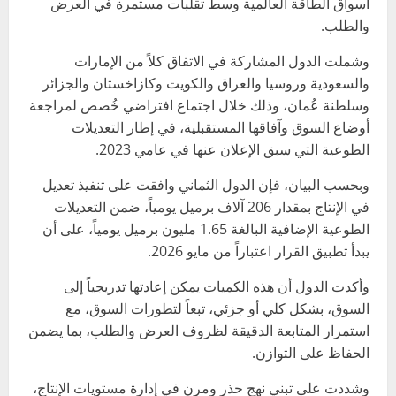
أسواق الطاقة العالمية وسط تقلبات مستمرة في العرض
والطلب.
وشملت الدول المشاركة في الاتفاق كلاً من الإمارات
والسعودية وروسيا والعراق والكويت وكازاخستان والجزائر
وسلطنة عُمان، وذلك خلال اجتماع افتراضي خُصص لمراجعة
أوضاع السوق وآفاقها المستقبلية، في إطار التعديلات
الطوعية التي سبق الإعلان عنها في عامي 2023.
وبحسب البيان، فإن الدول الثماني وافقت على تنفيذ تعديل
في الإنتاج بمقدار 206 آلاف برميل يومياً، ضمن التعديلات
الطوعية الإضافية البالغة 1.65 مليون برميل يومياً، على أن
يبدأ تطبيق القرار اعتباراً من مايو 2026.
وأكدت الدول أن هذه الكميات يمكن إعادتها تدريجياً إلى
السوق، بشكل كلي أو جزئي، تبعاً لتطورات السوق، مع
استمرار المتابعة الدقيقة لظروف العرض والطلب، بما يضمن
الحفاظ على التوازن.
وشددت على تبني نهج حذر ومرن في إدارة مستويات الإنتاج،