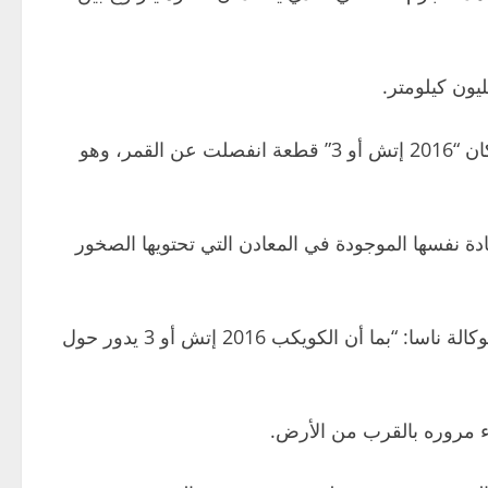
ومن المنتظر أن تساعد العينات التي سيعيدها المسبار إلى الأرض في حسم الجدل بشأن أصل الكويكب، والتأكد مما إذا كان “2016 إتش أو 3” قطعة انفصلت عن القمر، وهو
دة نفسها الموجودة في المعادن التي تحتويها الصخور
وعندما اكتُشف الكويكب لأول مرة، قال بول شوداس، مدير مركز دراسات الأجسام القريبة من الأرض (إن إي أو) التابع لوكالة ناسا: “بما أن الكويكب 2016 إتش أو 3 يدور حول