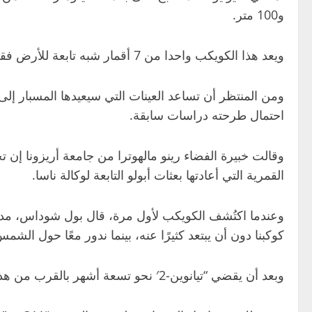
و100 متر.
ويعد هذا الكويكب واحدا من 7 أقمار شبه تابعة للأرض فقط تم اكتشافها حتى الآن، لكنه الأقرب بينها، إذ يبعد نحو 41.6 مليون كيلومتر.
احتمال طرحته دراسات سابقة.
وقالت خبيرة الفضاء رينو مالهوترا من جامعة أريزونا إن 
القمرية التي أعادتها بعثات أبولو التابعة لوكالة ناسا.
كوكبنا دون أن يبتعد كثيرًا عنه، بينما ندور معًا حول الشم
وبعد أن يقضي “تيانوين-2′ نحو تسعة أشهر بالقرب من هذا الكويكب، سيلقي كبسولة تحتوي على العينات التي جمعها أثناء مروره بالقرب من الأرض.