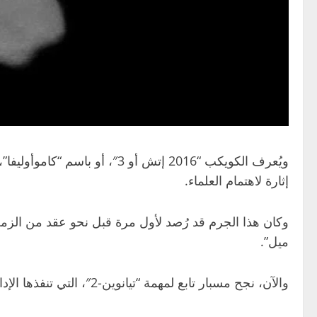
ويُعرف الكويكب “2016 إتش أو 3″، أو باسم “كاموأوليفا”، بأنه يدور حول
إثارة لاهتمام العلماء.
وكان هذا الجرم قد رُصد لأول مرة قبل نحو عقد من الز
ميل”.
والآن، نجح مسبار تابع لمهمة “تيانوين-2″، التي تنفذها الإدارة