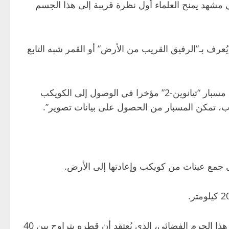
 مشهد يمنح العلماء أول نظرة قريبة إلى هذا الجسم
 يُعرف بـ”الرفيق القريب من الأرض” أو القمر شبه التابع
، في بيان: “بعد رحلة استمرت 400 يوم وقطعت خلالها أكثر من مليار كيلومتر، نجح مسبار “تيانوين-2” مؤخرا في الوصول إلى الكويكب
أما في 2 يوليو، فقد أصبح على بعد 20 كيلومترا فقط من الكويكب، وهي مسافة سمحت له بالتقاط صورة واضحة تُظهر هذا الجرم الفضائي، الذي يُعتقد أن قطره يتراوح بين 40