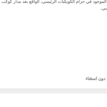
ك، سيواصل المسبار رحلته نحو المذنب “311 بي” الموجود في حزام الكويكبات الرئيسي، 
سي.
ون استثناء