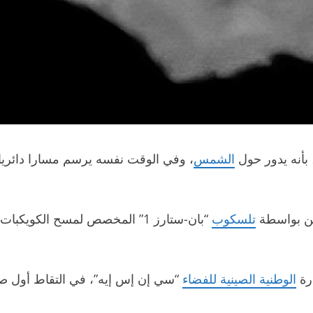
الشمس
، وفي الوقت نفسه يرسم مسارا دائريا 
من بواسطة
تلسكوب
“بان-ستارز 1” المخصص لمسح الكو
الوطنية الصينية للفضاء
“سي إن إس إيه”، في التقاط أول صور