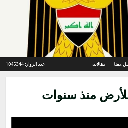
ل معنا
مقالات
عدد الزوار: 1045344
لأرض منذ سنوات