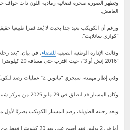
وتظهر الصورة صخرة فضائية رمادية اللون ذات حواف خشن
الغامض.
ورغم أن الكويكب بعيد جدا بحيث لا يُعد قمرا طبيعيا حقيقي
“كوازي ساتلايت”.
وقالت الإدارة الوطنية الصينية
للفضاء
“2016 إتش أو 3″، حيث اقترب حتى مسافة 20 كيلومترا منه لبدء عمليات الاستكشاف العلمي. وخلال اقترابه من الكويكب، تمكن المسبار من الحصول على بيانات تصوير”.
وفي إطار مهمته، سيجري “تيانوين-2” عمليات رصد للكويكب من مداره، كما سيجمع عينات منه لإعادتها إلى الأرض.
وكان المسبار قد انطلق في 29 مايو 2025 من مركز شيتشانغ لإطلاق الأقمار الصناعية، ضمن أول مهمة صينية تهدف إلى جمع عينات من كويكب وإعادتها إلى الأرض.
وبعد رحلته الطويلة، رصد المسبار الكويكب بصريًا لأول مرة في 6 يونيو، وبحلول 19 يونيو كان قد اقترب إلى مسافة 