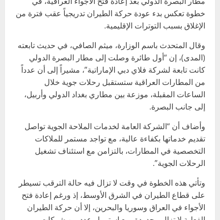
مطار البصرة الدولي بعد إعادة فتح الأجواء العراقية، في
خطوة تعكس بدء عودة حركة الطيران تدريجياً عقب فترة من
الإغلاق بسبب التوترات الإقليمية.
وقال المتحدث باسم الوزارة، ميثم الصافي، في حديث تابعته
(المدى)، إن “أول طائرة وصلت إلى مطار البصرة الدولي
كانت تابعة لشركة فلاي دبي الإماراتية”، مشيراً إلى أن عدداً
من المطارات العراقية ستستقبل رحلات جوية خلال
الساعات المقبلة، موزعة بين مطاري بغداد الدولي وأربيل،
إلى جانب البصرة.
وأضاف أن “الشركة العامة لخدمات الملاحة الجوية تواصل
تقديم خدماتها بكفاءة عالية، مع تواجد مستمر للملاكات
التخصصية في المطارات، بالتزامن مع استئناف تشغيل
الرحلات الجوية”.
وتأتي هذه الخطوة في وقت لا تزال فيه حالة الترقب تسيطر
على قطاع الطيران في الشرق الأوسط، إذ ورغم إعادة فتح
الأجواء في العراق وسوريا والبحرين، إلا أن حركة الطيران
الفعلية لا تزال محدودة، مع استمرار عدد من شركات