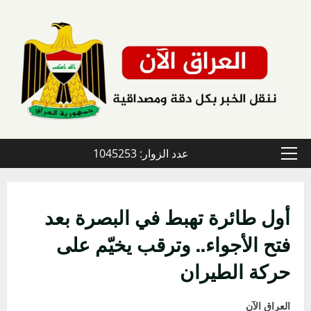
خطي
لى
لمحتوى
عدد الزوار: 1045253
القائمة
الأولية
أول طائرة تهبط في البصرة بعد
فتح الأجواء.. وترقب يخيّم على
حركة الطيران
العراق الآن