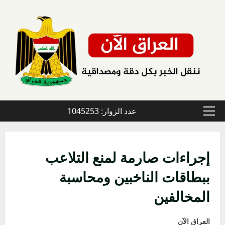
خطي
لى
لمحتوى
عدد الزوار: 1045253
القائمة
الأولية
إجراءات صارمة لمنع التلاعب
ببطاقات الناخبين ومحاسبة
المخالفين
العراق الآن