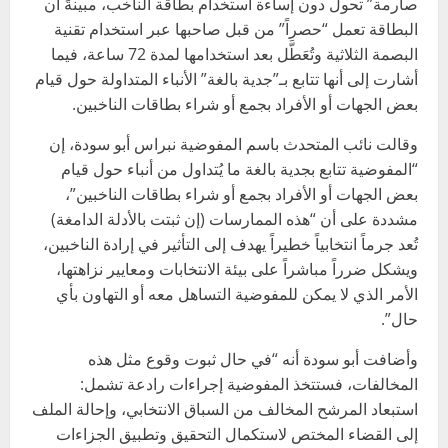
صارمة” تحول دون إساءة استخدام بطاقة الناخب، مبينةً أن
البطاقة تعمل “حصراً” من قبل صاحبها عبر استخدام تقنية
البصمة الثلاثية وتُعَطَّل بعد استخدامها لمدة 72 ساعة، فيما
أشارت إلى أنها تتابع بـ”جدية بالغة” الأنباء المتداولة حول قيام
بعض الجهات أو الأفراد بجمع أو شراء بطاقات الناخبين.
وقالت نائب المتحدث باسم المفوضية نبراس أبو سودة، إن
“المفوضية تتابع بجدية بالغة ما يُتداول من أنباء حول قيام
بعض الجهات أو الأفراد بجمع أو شراء بطاقات الناخبين”،
مشددة على أن “هذه الممارسات (إن ثبتت بالأدلة الدامغة)
تُعد جرماً انتخابياً خطيراً يهدف إلى التأثير في إرادة الناخبين،
ويشكل ضرراً مباشراً على بيئة الانتخابات ومعايير نزاهتها،
الأمر الذي لا يمكن للمفوضية التساهل معه أو التهاون بأي
حال”.
وأضافت أبو سودة أنه “في حال ثبوت وقوع مثل هذه
المخالفات، فستتخذ المفوضية إجراءات رادعة تشمل:
استبعاد المرشح المخالف من السباق الانتخابي، وإحالة الملف
إلى القضاء المختص لاستكمال التحقيق وتطبيق الجزاءات