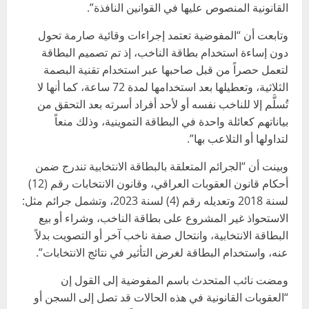
القانونية المنصوص عليها في القوانين النافذة”.
وتابعت أن “المفوضية تعتمد إجراءات وقائية صارمة تحول
دون إساءة استخدام بطاقة الناخب، إذ تم تصميم البطاقة
لتعمل حصراً من قبل صاحبها عبر استخدام تقنية البصمة
الثلاثية، وتعطيلها بعد استخدامها لمدة 72 ساعة، كما أنها لا
تُسلَّم إلا للناخب نفسه أو لأحد أفراد أسرته بعد التحقق من
بياناتهم كعائلة واحدة في البطاقة التموينية، وذلك منعاً
لتداولها أو التلاعب بها”.
وبينت أن “الجرائم المتعلقة بالبطاقة الانتخابية تندرج ضمن
أحكام قانون العقوبات العراقي، وقانون الانتخابات رقم (12)
لسنة 2018 وتعديله رقم (4) لسنة 2023، وتشمل جرائم مثل:
الاستحواذ غير المشروع على بطاقة الناخب، وشراء أو بيع
البطاقة الانتخابية، وانتحال صفة ناخب آخر أو التصويت بدلاً
عنه، واستخدام البطاقة لغرض التأثير في نتائج الانتخابات”.
ومضت نائب المتحدث باسم المفوضية إلى القول إن
“العقوبات القانونية في هذه الحالات قد تصل إلى السجن أو