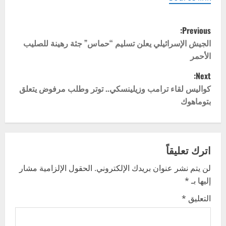
P
Previous:
o
الجيش الإسرائيلي يعلن تسليم “حماس” جثة رهينة للصليب
الأحمر
s
Next:
t
كواليس لقاء ترامب وزيلينسكي.. توتر وطلب مرفوض يتعلق
بتوماهوك
n
a
v
اترك تعليقاً
لن يتم نشر عنوان بريدك الإلكتروني.
الحقول الإلزامية مشار
i
إليها بـ
*
g
التعليق
*
a