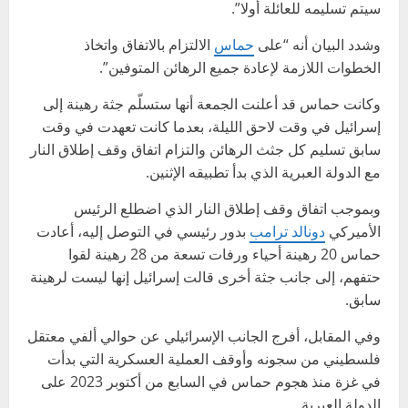
سيتم تسليمه للعائلة أولا”.
وشدد البيان أنه “على
حماس
الالتزام بالاتفاق واتخاذ
الخطوات اللازمة لإعادة جميع الرهائن المتوفين”.
وكانت حماس قد أعلنت الجمعة أنها ستسلّم جثة رهينة إلى
إسرائيل في وقت لاحق الليلة، بعدما كانت تعهدت في وقت
سابق تسليم كل جثث الرهائن والتزام اتفاق وقف إطلاق النار
مع الدولة العبرية الذي بدأ تطبيقه الإثنين.
وبموجب اتفاق وقف إطلاق النار الذي اضطلع الرئيس
الأميركي
دونالد ترامب
بدور رئيسي في التوصل إليه، أعادت
حماس 20 رهينة أحياء ورفات تسعة من 28 رهينة لقوا
حتفهم، إلى جانب جثة أخرى قالت إسرائيل إنها ليست لرهينة
سابق.
وفي المقابل، أفرج الجانب الإسرائيلي عن حوالي ألفي معتقل
فلسطيني من سجونه وأوقف العملية العسكرية التي بدأت
في غزة منذ هجوم حماس في السابع من أكتوبر 2023 على
الدولة العبرية.