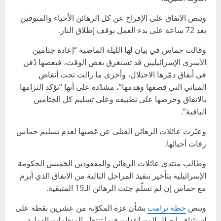
وينص الاتفاق على الإفراج عن كل الرهائن الأحياء والمتوفين
بعد 72 ساعة على بدء العمل بوقف إطلاق النار.
وقالت حماس في بيان لها الليلة الماضية “إعادة جثامين
الأسرى الإسرائيليين قد تستغرق بعض الوقت، فبعضها دُفن
في أنفاق دمّرها الاحتلال، وأخرى ما زالت تحت أنقاض
المباني التي قصفها وهدمها”، مشدّدة على أنها “تؤكد التزامها
بالاتفاق وحرصها على تطبيقه وعلى تسليم كل الجثامين
الباقية”.
وعبّرت عائلات الرهائن القتلى عن غضبها لعدم تسليم حماس
رفات أحبائها.
وطالب منتدى عائلات الرهائن والمفقودين الخميس الحكومة
الإسرائيلية بتأخير تنفيذ المراحل التالية من الاتفاق الذي أبرم
مع حماس إن لم تسلّم جثث الرهائن الـ19 المتبقية.
وتنص
خطة ترامب
بشأن غزة المكوّنة من عشرين نقطة على
استئناف إيصال المساعدات فيما تنتظر المنظمات الدولية