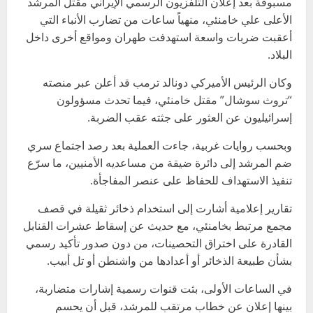
مسبوقة بعد إعلان التلفزيون الرسمي الإيراني مقتل المرشد
الأعلى علي خامنئي، منهياً ساعات من تضارب الأنباء التي
أعقبت ضربات واسعة استهدفت طهران ومواقع أخرى داخل
البلاد.
وكان الرئيس الأميركي دونالد ترمب قد أعلن عبر منصته
“تروث سوشال” مقتل خامنئي، فيما تحدث مسؤولون
إسرائيليون عن العثور على جثته عقب الضربة.
وبحسب روايات غربية، جاءت العملية بعد رصد اجتماع سري
ضم المرشد إلى دائرة ضيقة من مساعديه الأمنيين، ما سرّع
تنفيذ الاستهداف للحفاظ على عنصر المفاجأة.
تقارير إعلامية أشارت إلى استخدام ذخائر ثقيلة في قصف
مجمع مرتبط بخامنئي، مع حديث عن إسقاط عشرات القنابل
القادرة على اختراق التحصينات، من دون صدور تأكيد رسمي
بشأن طبيعة الذخائر أو أعدادها من واشنطن أو تل أبيب.
في الساعات الأولى، بثت قنوات رسمية إشارات متضاربة،
بينها إعلان عن خطاب مرتقب للمرشد، قبل أن يحسم