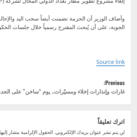
إلغاء مشروع تطوير مطار بغداد الدولي المحال لشركة (CAAP) بالتنسيق مع مؤسسة التمويل الدولية (IFC).
وأضاف الوزير أن الحزمة تضمنت أيضاً سحب اليد والإحالة إ
الجوية، على أن يُبحث المقترح رسمياً خلال جلسات الحكوم
Source link
P
Previous:
غارات وإنذارات إخلاء ومسيّرات.. يوم “ساخن” على الحدود ا
o
s
t
اترك تعليقاً
n
لن يتم نشر عنوان بريدك الإلكتروني.
الحقول الإلزامية مشار إليها 