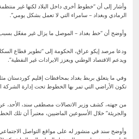
وأشار إلى أن “خطوط أخرى داخل البلاد لكنها غير منتظمة
الرمادي وبغداد – سامراء التي لا تعمل بشكل يومي”.
وأوضح أن “خط بغداد – الموصل ما يزال غير مفعّل بسبب ا
ودعا مرصد إيكو عراق، الحكومة إلى “تطوير قطاع السكك ا
ويدعم الاقتصاد الوطني ويعزز الايرادات غير النفطية”.
وفي ما يتعلق بربط بغداد بمحافظات إقليم كوردستان مثل أ
تكون الأراضي التي تمر بها الخطوط تحت إدارة الشركة الع
من جهته، كشف وزير الاتصالات مصطفى سند، الأحد، عن ا
والجريئة” خلال الأسبوعين الماضيين، معتبراً أن تلك الخطوا
وأوضح سند في منشور له على مواقع التواصل الاجتماعي “ف