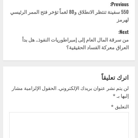
P
Previous:
o
550 سفينة تنتظر الانطلاق و80 لغماً تؤخر فتح الممر الرئيسي
لهرمز
s
Next:
t
من سرقة المال العام إلى إمبراطوريات النفوذ.. هل بدأ
العراق معركة الفساد الحقيقية؟
n
a
v
اترك تعليقاً
لن يتم نشر عنوان بريدك الإلكتروني.
الحقول الإلزامية مشار
i
إليها بـ
*
g
التعليق
*
a
t