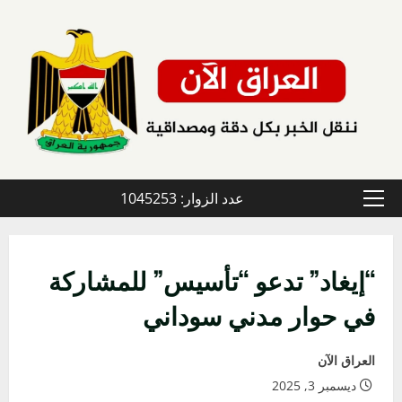
خطي
لى
لمحتوى
عدد الزوار: 1045253
القائمة
الأولية
“إيغاد” تدعو “تأسيس” للمشاركة
في حوار مدني سوداني
العراق الآن
ديسمبر 3, 2025