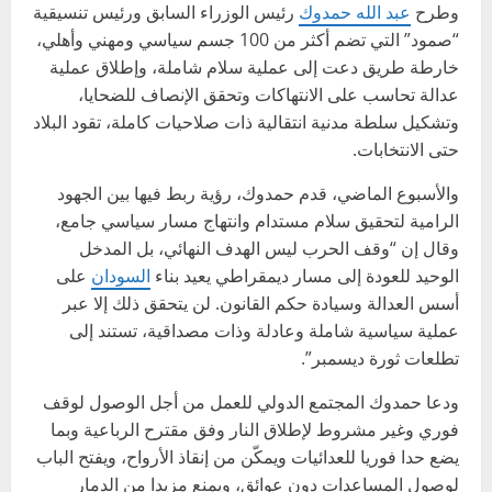
وطرح
عبد الله حمدوك
رئيس الوزراء السابق ورئيس تنسيقية
“صمود” التي تضم أكثر من 100 جسم سياسي ومهني وأهلي،
خارطة طريق دعت إلى عملية سلام شاملة، وإطلاق عملية
عدالة تحاسب على الانتهاكات وتحقق الإنصاف للضحايا،
وتشكيل سلطة مدنية انتقالية ذات صلاحيات كاملة، تقود البلاد
حتى الانتخابات.
والأسبوع الماضي، قدم حمدوك، رؤية ربط فيها بين الجهود
الرامية لتحقيق سلام مستدام وانتهاج مسار سياسي جامع،
وقال إن “وقف الحرب ليس الهدف النهائي، بل المدخل
الوحيد للعودة إلى مسار ديمقراطي يعيد بناء
السودان
على
أسس العدالة وسيادة حكم القانون. لن يتحقق ذلك إلا عبر
عملية سياسية شاملة وعادلة وذات مصداقية، تستند إلى
تطلعات ثورة ديسمبر”.
ودعا حمدوك المجتمع الدولي للعمل من أجل الوصول لوقف
فوري وغير مشروط لإطلاق النار وفق مقترح الرباعية وبما
يضع حدا فوريا للعدائيات ويمكّن من إنقاذ الأرواح، ويفتح الباب
لوصول المساعدات دون عوائق، ويمنع مزيدا من الدمار