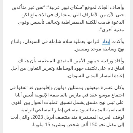
وأضاف الجاك لموقع “سكاي نيوز عربية”: “نحن غير متأكدين
حتى الآن من الأطراف التي ستشارك في الاجتماع لكن
الدعوة قدمت للكتلة الديمقراطية وتحالف تأسيس وقوى
مدنية أخرى”.
وأكدت
إيغاد
التزامها بعملية سلام شاملة في السودان، واتباع
نهج وساطة موحد ومنسق.
وأفاد ورقنيه جيبيهو، الأمين التنفيذي للمنظمة، بأن هنالك
اتفاق تام على تكثيف جهود الوساطة وتعزيز التعاون من أجل
إعادة المسار المدني للسودان.
وكان عشرة مبعوثين وممثلين دوليين وإقليميين قد اتفقوا في
اجتماع موسع عقد في مارس بالعاصمة الإثيوبية أديس أبابا
على تبني نهج منسق يشمل تنسيق عمليات الحوار بين القوى
السياسية المدنية السودانية، في إطار المساعي الرامية
لوقف الحرب المستمرة منذ منتصف أبريل 2023، والتي أدت
إلى مقتل نحو 150 ألف شخص وتشريد 15 مليونا.