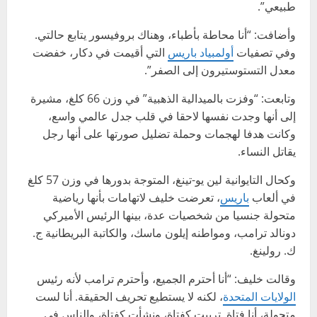
طبيعي”.
وأضافت: “أنا محاطة بأطباء، وهناك بروفيسور يتابع حالتي.
وفي تصفيات
أولمبياد باريس
التي أقيمت في دكار، خفضت
معدل التستوستيرون إلى الصفر”.
وتابعت: “وفزت بالميدالية الذهبية” في وزن 66 كلغ، مشيرة
إلى أنها وجدت نفسها لاحقا في قلب جدل عالمي واسع،
وكانت هدفا لهجمات وحملة تضليل صورتها على أنها رجل
يقاتل النساء.
وكحال التايوانية لين يو-تينغ، المتوجة بدورها في وزن 57 كلغ
في ألعاب
باريس
، تعرضت خليف لاتهامات بأنها رياضية
متحولة جنسيا من شخصيات عدة، بينها الرئيس الأميركي
دونالد ترامب، ومواطنه إيلون ماسك، والكاتبة البريطانية ج.
ك. رولينغ.
وقالت خليف: “أنا أحترم الجميع، وأحترم ترامب لأنه رئيس
الولايات المتحدة
، لكنه لا يستطيع تحريف الحقيقة. أنا لست
متحولة، أنا فتاة. تربيت كفتاة، ونشأت كفتاة، والناس في