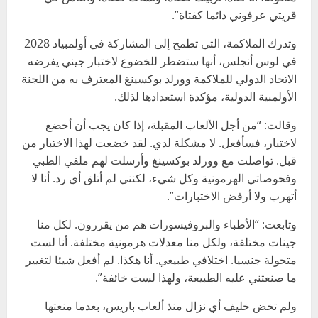
قريتي عرفوني دائما كفتاة”.
وتدرك الملاكمة، التي تطمح إلى المشاركة في أولمبياد 2028
في لوس أنجلس، أنها ستضطر للخضوع لاختبار جيني يفرضه
الاتحاد الدولي للملاكمة وورلد بوكسينغ المعترف به من اللجنة
الأولمبية الدولية، مؤكدة استعدادها لذلك.
وقالت: “من أجل الألعاب المقبلة، إذا كان يجب أن أخضع
لاختبار، فسأفعل. لا مشكلة لدي. لقد خضعت لهذا الاختبار من
قبل. تواصلت مع وورلد بوكسينغ وأرسلت لهم ملفي الطبي
وفحوصاتي الهرمونية وكل شيء، لكنني لم أتلق أي رد. أنا لا
أتهرب ولا أرفض الاختبارات”.
وتابعت: “الأطباء والبروفيسورات هم من يقررون. لكل منا
جينات مختلفة، ولكل منا معدلات هرمونية مختلفة. أنا لست
متحولة جنسيا. اختلافي طبيعي. أنا هكذا. لم أفعل شيئا لتغيير
ما صنعتني عليه الطبيعة، ولهذا لست خائفة”.
ولم تخض خليف أي نزال منذ ألعاب باريس، بعدما منعتها