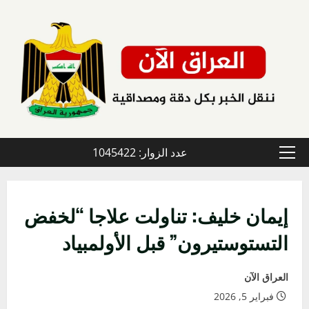
خطي
لى
لمحتوى
عدد الزوار: 1045422
القائمة
الأولية
إيمان خليف: تناولت علاجا “لخفض
التستوستيرون” قبل الأولمبياد
العراق الآن
فبراير 5, 2026