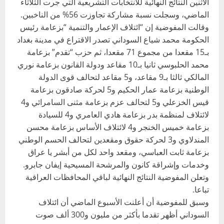
الاثنين النتائج النهائية للانتخابات التشريعية التي جرت الثلاثاء
الماضي، وسجلت نسبة مشاركة تجاوزت 56% من الناخبين.
وقالت المفوضية إن “ائتلاف الإعمار والتنمية “بزعامة رئيس
الحكومة محمد شياع السوداني تصدر الاقتراع في مدينة بغداد
بـ15 مقعدا من مجموع 71 مقعدا، ثم حزب “تقدم” بزعامة
محمد الحلبوسي ثانيا بـ10 مقاعد ودولة القانون بزعامة نوري
المالكي ثالثا بـ9 مقاعد، و5 مقاعد لتحالف قوى الدولة
الوطنية بزعامة عمار الحكيم و5 لحركة صادقون بزعامة
قيس الخزعلي و5 لتحالف عزم بزعامة مثنى السامرائي و4
لائتلاف لمنظمة بدر بزعامة هادي العامري و4 للسيادة
بزعامة خميس الخنجر و4 لائتلاف الأساس بزعامة محسن
المندلاوي و3 لحركة حقوق ومقعدين لتحالف الحسم الوطني
بزعامة ثابت العباسي، ومقعد واحد لكل من أبشر يا عراق
وخدمات وإشراقة كانون والمرشحة المسيحية إيفان جابرو.
وتعلن المفوضية النتائج النهائية لباقي المحافظات العراقية
تباعا.
وسبق للمفوضية أن أعلنت الأسبوع الماضي أن ائتلاف
السوداني أظهر تقدما بأكثر من مليون و300 ألف صوت