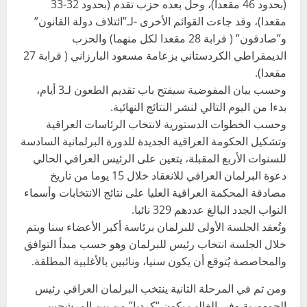
(بحدود 46 مقعدا)، وحل بعده حزب تقدم (بحدود 32-33
مقعدا)، وقد جاءت القوائم الأخرى -لـ”ائتلاف دولة القانون”
و”صادقون” ( قرابة 28 مقعدا لكل منهما) والحزب
الديمقراطي الكردستاني بزعامة مسعود البارزاني ( قرابة 27
مقعدا).
وحسب بيان المفوضية سيفتح باب تقديم الطعون لـ3 أيام،
بدءا من اليوم التالي لنشر النتائج النهائية.
وحسب الخطوات الدستورية لانتخاب الرئاسات العراقية
وتشكيل الحكومة العراقية الجديدة للدورة البرلمانية السادسة
للسنوات الأربع المقبلة، يتعين على الرئيس العراقي الحالي
دعوة البرلمان العراقي للانعقاد خلال 15 يوما من تاريخ
مصادقة المحكمة العراقية العليا على نتائج الانتخابات وأسماء
النواب الجدد البالغ عددهم 329 نائبا.
وتُعقد الجلسة الأولى للبرلمان برئاسة أكبر الأعضاء سنا ويتم
خلال الجلسة انتخاب رئيس للبرلمان وهو حسب مبدأ التوافق
والمحاصصة يُتوقع أن يكون سنيا، ونائبين بالأغلبية المطلقة.
ومن ثم في المرحلة الثانية ينتخب البرلمان العراقي رئيس
الجمهورية وفي الغالب يكون “كرديا” من بين المرشحين