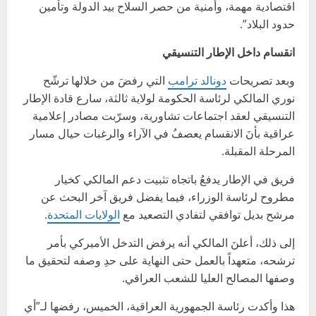
اقتصادية مهمة، وأمنية من حصر السلاح بيد الدولة وتأمين
حدود البلاد”.
انقسام داخل الإطار التنسيقي
وبعد تصريحات
دونالد ترامب
التي رفضَ من خلالها ترشّح
نوري المالكي لرئاسة الحكومة لولاية ثالثة، سارع قادة الإطار
التنسيقي لعقد اجتماعات تشاورية، وسرّبت مصادر إعلامية
عراقية بأنَ الانقسام يعصفُ في الآراء والرغبات حيال مسار
المرحلة المقبلة.
فريق في الإطار يدفعُ باتجاه تثبيت دعم المالكي كخيار
مطروح لرئاسة الوزراء، فيما يفضل فريق آخر البحث عن
مرشح بديل توافقي لتفادي التصعيد مع
الولايات المتحدة
.
إلى ذلك، أعلنَ المالكي أنه يرفض التدخل الأميركي بأمر
ترشحه، متعهداً بالعمل حتى النهاية على حدِ وصفه لتحقيق ما
وصفها المصالح العليا للشعب العراقي.
هذا وأكدت رئاسة الجمهورية العراقية، الخميس، رفضها لـ”أي