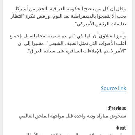
وقال إن كل من ينصح الحكومة العراقية بالحذر من أميركا،
يجب ألا ينصحوا بالديمقراطية بعد اليوم، ورفض فكرة “انتظار
تعليمات الرئيس الأميركي”.
وأبرز الفتلاوي أن المالكي “لم تتم تسميته مجاملة، بل بإجماع
أغلب الأصوات التي تمثل الطيف الشيعي”، مشيرا إلى أن
“الأمر لا يتم بالإملاءات السافرة على سيادة العراق”.
Source link
P
Previous:
o
سنخوض مباراة ودية واحدة قبل مواجهة الملحق العالمي
Next:
s
مبابي ينفجر في لاعبي ريال مدريد: لا تشبهون الأبطال