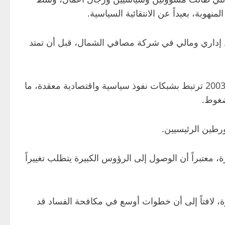
وبة، بعيداً عن الانتقائية السياسية.
د إداري ومالي في شركة مصافي الشمال، قبل أن تمتد
ويرى الباحث في الشأن السياسي أحمد الخضر، في حديث تابعته (المدى)، أن ملفات الفساد الكبرى في العراق منذ عام 2003 ترتبط بشبكات نفوذ سياسية واقتصادية معقدة، ما
ضغوط.
ورطين الرئيسيين.
معتبراً أن الوصول إلى الرؤوس الكبيرة يتطلب تغييراً
ة، لافتاً إلى أن خطوات أوسع في مكافحة الفساد قد