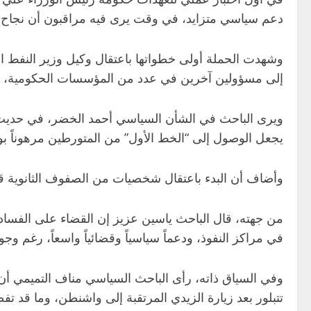
دعم سياسي متزايد، في وقت يرى فيه مراقبون أن نجاح الحم
وشهدت الحملة أولى خطواتها باعتقال وكيل وزير النفط ا
إلى مسؤولين آخرين في عدد من المؤسسات الحكومية، با
يجعل الوصول إلى “الخط الأول” من المتورطين مرهوناً 
وأضاف أن البدء باعتقال شخصيات من الصفوف الثانوية قد 
من جهته، قال الباحث ياسين عزيز إن القضاء على الفساد 
في مراكز النفوذ، ودعماً سياسياً وقضائياً واسعاً، رغم وج
وفي السياق ذاته، رأى الباحث السياسي مناف التميمي أن 
تتبلور بعد زيارة الزيدي المرتقبة إلى واشنطن، وما قد 