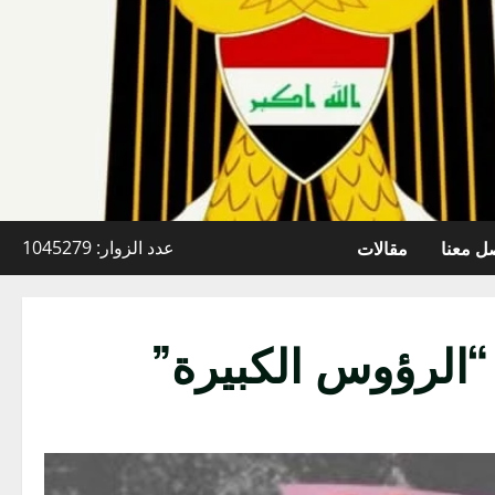
ل معنا
مقالات
عدد الزوار: 1045279
“الرؤوس الكبيرة”