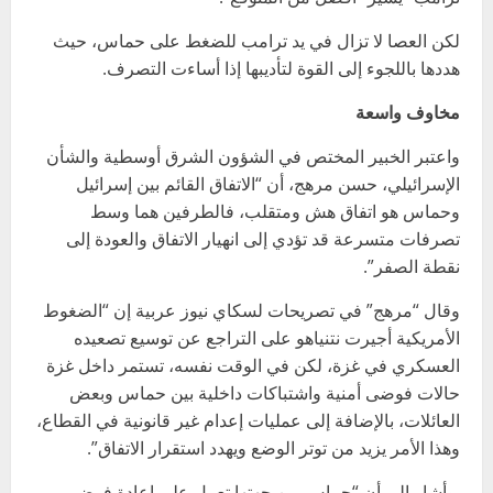
لكن العصا لا تزال في يد ترامب للضغط على حماس، حيث
هددها باللجوء إلى القوة لتأديبها إذا أساءت التصرف.
مخاوف واسعة
واعتبر الخبير المختص في الشؤون الشرق أوسطية والشأن
الإسرائيلي، حسن مرهج، أن “الاتفاق القائم بين إسرائيل
وحماس هو اتفاق هش ومتقلب، فالطرفين هما وسط
تصرفات متسرعة قد تؤدي إلى انهيار الاتفاق والعودة إلى
نقطة الصفر”.
وقال “مرهج” في تصريحات لسكاي نيوز عربية إن “الضغوط
الأمريكية أجيرت نتنياهو على التراجع عن توسيع تصعيده
العسكري في غزة، لكن في الوقت نفسه، تستمر داخل غزة
حالات فوضى أمنية واشتباكات داخلية بين حماس وبعض
العائلات، بالإضافة إلى عمليات إعدام غير قانونية في القطاع،
وهذا الأمر يزيد من توتر الوضع ويهدد استقرار الاتفاق”.
وأشار إلى أن “حماس من جهتها تعمل على إعادة فرض