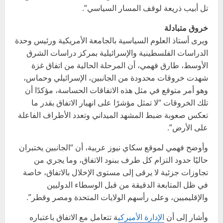
تل أبيب ذريعة لوقف المسار السياسي”.
خروق متبادلة
ويرى أستاذ العلوم السياسية بالجامعة الأمريكية ورئيس وحدة
الدراسات الفلسطينية والإسرائيلية بمركز دراسات الشرق
الأوسط، طارق فهمي، أن المرحلة الحالية من اتفاق غزة
شهدت خروقات محدودة من الجانبين، الإسرائيلي وحماس،
وهو أمر متوقع في مثل هذه الاتفاقات الحساسة، مؤكدًا أن
تلك الخروقات “لا تمثل مؤشرًا على انهيار الاتفاق بقدر ما
تعكس صعوبة ضبط المشهد الميداني وتعدد الأطراف الفاعلة
على الأرض”.
وأوضح فهمي لموقع سكاي نيوز عربية، أن “الجانبين يختبران
حاليًا حدود التزام كل طرف ببنود الاتفاق، وما يجري من
تجاوزات جزئية لا يرقى إلى مستوى الإخلال بالاتفاق، خاصة
في ظل المتابعة الدقيقة من قبل الوسطاء الدوليين
والإقليميين، وعلى رأسهم الولايات المتحدة ومصر وقطر”.
وأشار إلى أن
الإدارة الأميركي
ة تتعامل مع الاتفاق باعتباره