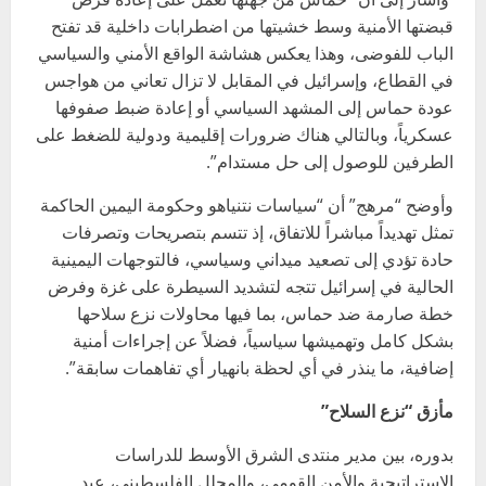
قبضتها الأمنية وسط خشيتها من اضطرابات داخلية قد تفتح
الباب للفوضى، وهذا يعكس هشاشة الواقع الأمني والسياسي
في القطاع، وإسرائيل في المقابل لا تزال تعاني من هواجس
عودة حماس إلى المشهد السياسي أو إعادة ضبط صفوفها
عسكرياً، وبالتالي هناك ضرورات إقليمية ودولية للضغط على
الطرفين للوصول إلى حل مستدام”.
وأوضح “مرهج” أن “سياسات نتنياهو وحكومة اليمين الحاكمة
تمثل تهديداً مباشراً للاتفاق، إذ تتسم بتصريحات وتصرفات
حادة تؤدي إلى تصعيد ميداني وسياسي، فالتوجهات اليمينية
الحالية في إسرائيل تتجه لتشديد السيطرة على غزة وفرض
خطة صارمة ضد حماس، بما فيها محاولات نزع سلاحها
بشكل كامل وتهميشها سياسياً، فضلاً عن إجراءات أمنية
إضافية، ما ينذر في أي لحظة بانهيار أي تفاهمات سابقة”.
مأزق “نزع السلاح”
بدوره، بين مدير منتدى الشرق الأوسط للدراسات
الاستراتيجية والأمن القومي، والمحلل الفلسطيني، عبد