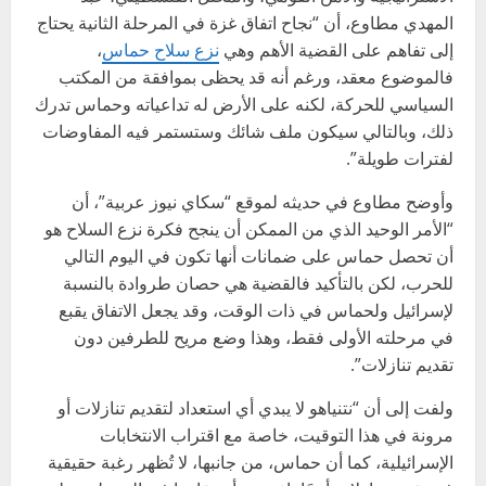
المهدي مطاوع، أن “نجاح اتفاق غزة في المرحلة الثانية يحتاج
إلى تفاهم على القضية الأهم وهي
نزع سلاح حماس
،
فالموضوع معقد، ورغم أنه قد يحظى بموافقة من المكتب
السياسي للحركة، لكنه على الأرض له تداعياته وحماس تدرك
ذلك، وبالتالي سيكون ملف شائك وستستمر فيه المفاوضات
لفترات طويلة”.
وأوضح مطاوع في حديثه لموقع “سكاي نيوز عربية”، أن
“الأمر الوحيد الذي من الممكن أن ينجح فكرة نزع السلاح هو
أن تحصل حماس على ضمانات أنها تكون في اليوم التالي
للحرب، لكن بالتأكيد فالقضية هي حصان طروادة بالنسبة
لإسرائيل ولحماس في ذات الوقت، وقد يجعل الاتفاق يقبع
في مرحلته الأولى فقط، وهذا وضع مريح للطرفين دون
تقديم تنازلات”.
ولفت إلى أن “نتنياهو لا يبدي أي استعداد لتقديم تنازلات أو
مرونة في هذا التوقيت، خاصة مع اقتراب الانتخابات
الإسرائيلية، كما أن حماس، من جانبها، لا تُظهر رغبة حقيقية