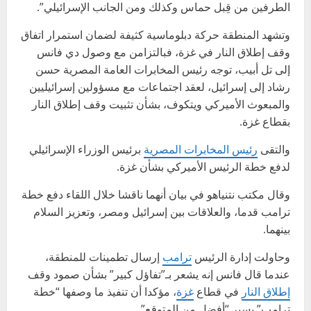
الطرفين من قِبل حماس وكذلك ومن الجانب الإسرائيلي”.
وتشهد المنطقة حركة دبلوماسية كثيفة لضمان استمرار اتفاق
وقف إطلاق النار في غزة، فبالتزامن مع وصول دي فانس
إلى تل أبيب، توجه رئيس المخابرات العامة المصرية حسن
رشاد إلى إسرائيل، لعقد اجتماعات مع مسؤولين إسرائيليين
والمبعوث الأميركي ويتكوف، بشأن تثبيت وقف إطلاق النار
بقطاع غزة.
والتقى
رئيس المخابرات المصرية
برئيس الوزراء الإسرائيلي
لدفع خطة الرئيس الأميركي بشأن غزة.
وقال مكتب نتنياهو في بيان أنهما ناقشا خلال اللقاء دفع خطة
ترامب قدما، والعلاقات بين إسرائيل ومصر، وتعزيز السلام
بينهما.
وحاولت إدارة الرئيس
ترامب
إرسال تطمينات للمنطقة،
عندما قال فانس إنه يشعر بـ”تفاؤل كبير” بشأن صمود وقف
إطلاق النار
في قطاع
غزة
، مؤكدا أن تنفيذ ما وصفها “خطة
ترامب” يسير “أفضل من المتوقع”.