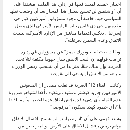
اختبارا حقيقيا لمصداقيتها في إدارة هذا الملف، مشددا على
أن “واشنطن لن تسمح بفشل هذا المسار بعد أن وضعت ثقلها
السياسي فيه، خاصة أن وجود مسؤولين أميركيين كبار في
مقدمتهم جي دي فانس نائب الرئيس الأميركي الذي وصل
إسرائيل، يعكس اهتماما مباشرًا من الإدارة الأميركية بتثبيت
الاتفاق وعدم السماح بعرقلته”.
ونقلت صحيفة “نيويورك تايمز” عن مسؤولين في إدارة
ترامب قولهم إن البيت الأبيض يبذل جهودا مكثفة لئلا تجدد
الحرب، وإن هناك قلقًا متزايدا من أن ينسحب رئيس الوزراء
نتنياهو من الاتفاق أو يسعى إلى تقويضه.
وكانت “القناة 12” العبرية قد نقلت مصادر أن المبعوثين
الأميركيين جاريد كوشنر وستيف ويتكوف أكدا لنتنياهو ضرورة
عدم القيام بأي شيء قد يعرّض اتفاق غزة للخطر، وأنهما لوّحا
بأنّ أي خطوة كهذه ستكون “مرفوضة”.
وشدد فهمي على أن “إدارة ترامب لن تسمح بإفشال الاتفاق
برغم تربص بإفشال الاتفاق على الأرض، والمتربصين من