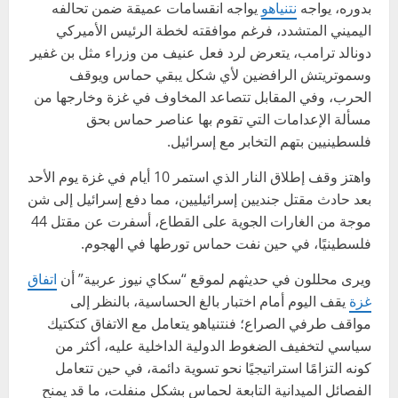
بدوره، يواجه
نتنياهو
يواجه انقسامات عميقة ضمن تحالفه
اليميني المتشدد، فرغم موافقته لخطة الرئيس الأميركي
دونالد ترامب، يتعرض لرد فعل عنيف من وزراء مثل بن غفير
وسموتريتش الرافضين لأي شكل يبقي حماس ويوقف
الحرب، وفي المقابل تتصاعد المخاوف في غزة وخارجها من
مسألة الإعدامات التي تقوم بها عناصر حماس بحق
فلسطينيين بتهم التخابر مع إسرائيل.
واهتز وقف إطلاق النار الذي استمر 10 أيام في غزة يوم الأحد
بعد حادث مقتل جنديين إسرائيليين، مما دفع إسرائيل إلى شن
موجة من الغارات الجوية على القطاع، أسفرت عن مقتل 44
فلسطينيًا، في حين نفت حماس تورطها في الهجوم.
ويرى محللون في حديثهم لموقع “سكاي نيوز عربية” أن
اتفاق
غزة
يقف اليوم أمام اختبار بالغ الحساسية، بالنظر إلى
مواقف طرفي الصراع؛ فنتنياهو يتعامل مع الاتفاق كتكتيك
سياسي لتخفيف الضغوط الدولية الداخلية عليه، أكثر من
كونه التزامًا استراتيجيًا نحو تسوية دائمة، في حين تتعامل
الفصائل الميدانية التابعة لحماس بشكل منفلت، ما قد يمنح