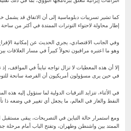
التزامات إيرانية تتعلق ببرنامجها النووي، بما في ذلك تقل
كما تشير تسريبات دبلوماسية إلى أن الاتفاق قد يشمل خطوا
إطار محاولة لاحتواء التوترات الممتدة في أكثر من ساحة
وفي الجانب الاقتصادي، يجري الحديث عن إمكانية الإفراج
وهو ما اعتبره مراقبون تحولاً كبيراً في مسار العلاقات بين ال
إلا أن هذه المعطيات لا تزال تواجه تبايناً في المواقف، إذ
في حين يرى مسؤولون أمريكيون أن الفرصة سانحة للتوصل
في الأثناء، تتزايد الترقبات الدولية لما ستؤول إليه 
النفط والغاز في العالم، ما يجعل أي تغيير في وضعه ذا تأ
ومع استمرار حالة التباين في التصريحات، يبقى مستقبل ال
الممتد بين واشنطن وطهران، وتفتح الباب أمام مرحلة جديد