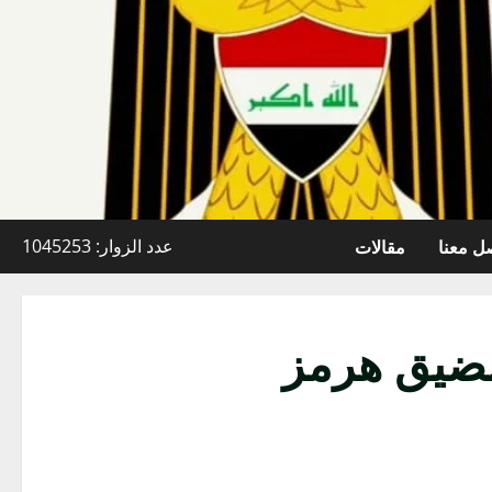
ل معنا
مقالات
عدد الزوار: 1045253