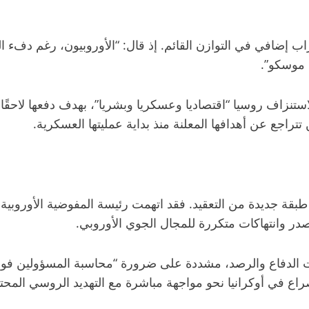
 إضافي في التوازن القائم. إذ قال: “الأوروبيون، رغم دفء ا
 موسكو”.
استنزاف روسيا “اقتصاديا وعسكريا وبشريا”، بهدف دفعها لاح
تتراجع عن أهدافها المعلنة منذ بداية عمليتها العسكرية.
ف طبقة جديدة من التعقيد. فقد اتهمت رئيسة المفوضية الأوروب
ر وانتهاكات متكررة للمجال الجوي الأوروبي.
 الدفاع والرصد، مشددة على ضرورة “محاسبة المسؤولين فور توا
صراع في أوكرانيا نحو مواجهة مباشرة مع التهديد الروسي المحت