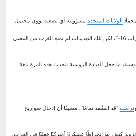
حملًا
الولايات المتحدة
مسؤولية أي تصعيد نووي محتمل.
هايمرز وأتاكامز وطائرات F-16، لكن تلك التهديدات لم تمنع الغرب من المضي
وسية، ما جعل القيادة الروسية تتحدث هذه المرة بلغة
ترامب
“قد استُنفد تمامًا”، مضيفًا أن إدخال صواريخ
 كييف بها انخراطًا عسكريًا أميركيًا فعليًا في الحرب.