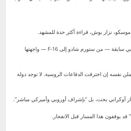
 موسكو، نزار بوش، قراءة أكثر حدة للمشهد.
قال بوش إن الحديث عن “مرور موسكو على هذه التطورات مرور الكرام” خطأ كبير، مشيرا إلى أن كل دفعة تسليح غربي سابقة — من ستورم شادو إلى F-16 — واجهتها
بمدى 1600 إلى 2500 كيلومتر يمكن أن تستهدف الكرملن نفسه إن اخترقت الدفاعات الروسية. لا توجد دولة
ار أوكراني بحت، بل “بإشراف أوروبي وأميركي مباشر”.
 قد يوقفون هذا المسار قبل الانفجار.