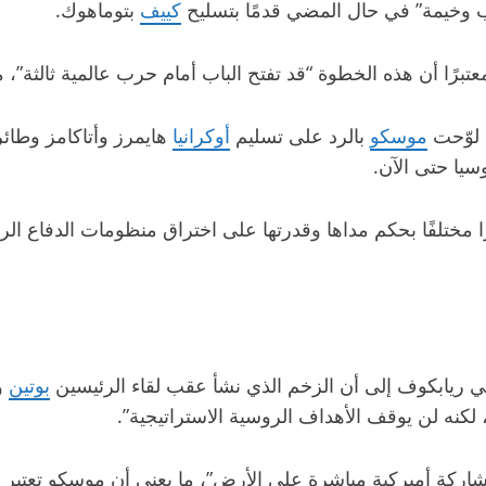
وخيمة” في حال المضي قدمًا بتسليح
كييف
بتوماهوك.
رًا أن هذه الخطوة “قد تفتح الباب أمام حرب عالمية ثالثة”، م
 لوّحت
موسكو
بالرد على تسليم
أوكرانيا
يا حتى الآن.
 مختلفًا بحكم مداها وقدرتها على اختراق منظومات الدفاع الر
ي ريابكوف إلى أن الزخم الذي نشأ عقب لقاء الرئيسين
بوتين
و
 لكنه لن يوقف الأهداف الروسية الاستراتيجية”.
ة أميركية مباشرة على الأرض”، ما يعني أن موسكو تعتبر تزويد