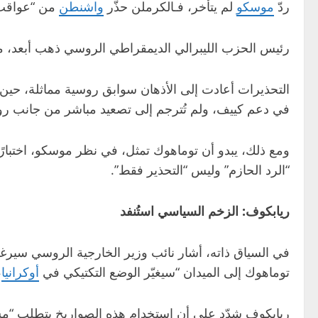
ردّ
موسكو
لم يتأخر، فـالكرملن حذّر
واشنطن
من “عواقب 
رئيس الحزب الليبرالي الديمقراطي الروسي ذهب أبعد، معتب
التحذيرات أعادت إلى الأذهان سوابق روسية مماثلة، حين
في دعم كييف، ولم تُترجم إلى تصعيد مباشر من جانب روس
ومع ذلك، يبدو أن توماهوك تمثل، في نظر موسكو، اختبارًا
“الرد الحازم” وليس “التحذير فقط”.
ريابكوف: الزخم السياسي استُنفد
في السياق ذاته، أشار نائب وزير الخارجية الروسي سيرغ
توماهوك إلى الميدان “سيغيّر الوضع التكتيكي في
أوكرانيا
،
ريابكوف شدّد على أن استخدام هذه الصواريخ يتطلب “مشارك