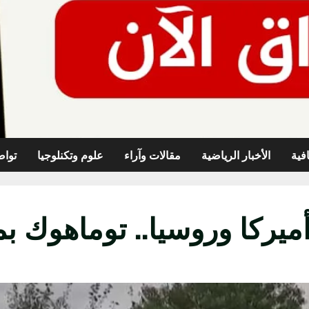
افية
الأخبار الرياضية
مقالات وآراء
علوم وتكنلوجيا
تواص
 أميركا وروسيا.. توماهوك