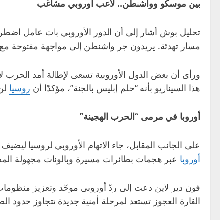
بين موسكو وواشنطن.. لاعب أوروبي مشاغب
تحليل بوش أشار إلى أن الدور الأوروبي بات عامل اضطراب
مسار تهدئة. يريدون جر واشنطن إلى مواجهة مفتوحة مع
ورأى أن بعض الدول الأوروبية تسعى لإطالة أمد الحرب ل
هذا السيناريو بأنه “حلم إبليس بالجنة”، مؤكدًا أن
روسيا
لن 
أوروبا في مرمى “الحرب الهجينة”
على الجانب المقابل، جاء الاتهام الأوروبي لروسيا ليضي
أوروبا
عبر هجمات بطائرات مسيرة وبالونات مجهولة المصد
فون دير لاين دعت إلى ردّ أوروبي موحّد وتعزيز منظومات
القارة العجوز تستعد لمرحلة أمنية جديدة تتجاوز حدود ال