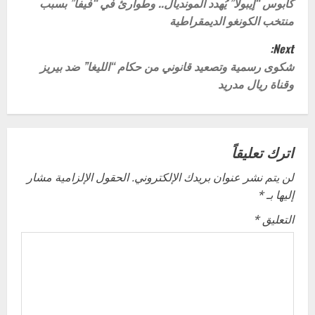
o
كابوس “إيبولا” يُهدد المونديال.. وطوارئ في “فيفا” بسبب
منتخب الكونغو الديمقراطية
s
Next:
t
شكوى رسمية وتصعيد قانوني من حكام “الليغا” ضد بيريز
وقناة ريال مدريد
n
a
v
اترك تعليقاً
لن يتم نشر عنوان بريدك الإلكتروني.
الحقول الإلزامية مشار
i
إليها بـ
*
g
التعليق
*
a
t
i