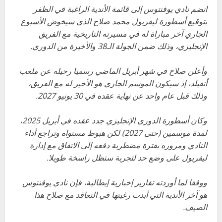
انضم نادي يوفنتوس إلى قائمة الأندية الراغبة في الظفر
بتوقيع أسطورة ليفربول محمد صلاح الذي سيخوض الأسبوع
الجاري آخر مباراة له في مسيرته التاريخية مع الفريق
الإنجليزي، وذلك ضمن الجولة الـ38 والأخيرة من الدوري.
وأعلن صلاح في شهر أبريل الماضي رسميا رحيله عن ملعب
أنفيلد، إذ سيكون الموسم الجاري هو الأخير له مع الفريق،
وذلك قبل عام واحد عن نهاية عقده في 30 يونيو 2027.
وكان أسطورة الدوري الإنجليزي جدد عقده في أبريل 2025،
لمدة موسمين (حتى 2027) لكن هبوط مستواه وتراجع أداء
النادي ومروره بفترة مضطربة دفعه إلى الاتفاق مع إدارة
ليفربول على وضع حد لتجربة ستظل راسخة طويلا.
ووفقا لما أوردته تقارير إخبارية إيطالية، فإن نادي يوفنتوس
هو آخر الأندية التي أبدت رغبتها في التعاقد مع صلاح هذا
الصيف.