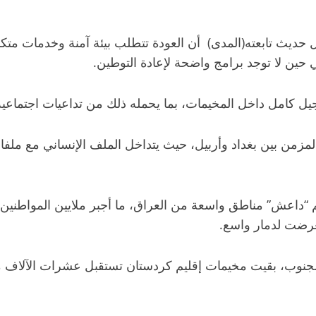
ديث تابعته(المدى) أن العودة تتطلب بيئة آمنة وخدمات متكام
ي حين لا توجد برامج واضحة لإعادة التوطين.
ل كامل داخل المخيمات، بما يحمله ذلك من تداعيات اجتماعية 
المزمن بين بغداد وأربيل، حيث يتداخل الملف الإنساني مع مل
 صيف عام 2014، حين اجتاح تنظيم “داعش” مناطق واسعة من العراق، ما أجبر ملايين
عرضت لدمار واسع.
وب، بقيت مخيمات إقليم كردستان تستقبل عشرات الآلاف من ا