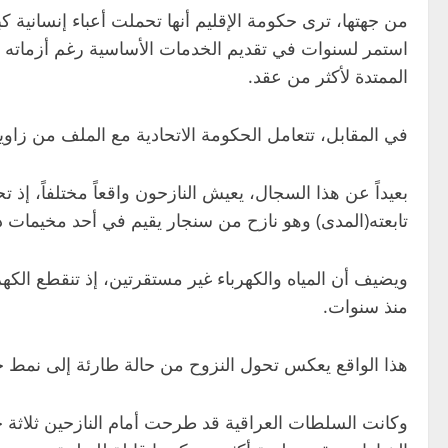
من جهتها، ترى حكومة الإقليم أنها تحملت أعباء إنسانية ك
استمر لسنوات في تقديم الخدمات الأساسية رغم أزماته ال
الممتدة لأكثر من عقد.
في المقابل، تتعامل الحكومة الاتحادية مع الملف من زاوية
بعيداً عن هذا السجال، يعيش النازحون واقعاً مختلفاً، 
تابعته(المدى) وهو نازح من سنجار يقيم في أحد مخيمات د
ويضيف أن المياه والكهرباء غير مستقرتين، إذ تنقطع الكهر
منذ سنوات.
هذا الواقع يعكس تحول النزوح من حالة طارئة إلى نمط حي
وكانت السلطات العراقية قد طرحت أمام النازحين ثلاثة خي