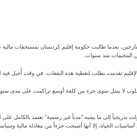
نازحين، بعدما طالبت حكومة إقليم كردستان بمستحقات مالية تق
في المخيمات منذ سنوات.
لإقليم تقدمت بطلب لتغطية هذه النفقات، في وقت أُحيل فيه 
لوب لا يمثل سوى جزء من كلفة أوسع تراكمت على مدى سنوات،
ل، لا تزال 22 مخيماً قائمة، تحولت تدريجياً إلى ما يشبه “مدناً غير رسمية” ت
ن أساسيات الحياة، إلا أنها أصبحت جزءاً من معادلة مالية وسياس