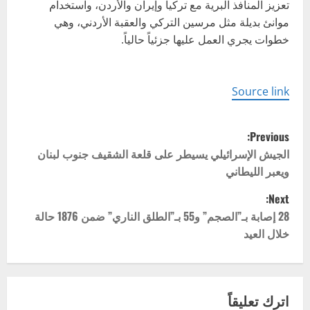
تعزيز المنافذ البرية مع تركيا وإيران والأردن، واستخدام
موانئ بديلة مثل مرسين التركي والعقبة الأردني، وهي
خطوات يجري العمل عليها جزئياً حالياً.
Source link
P
Previous:
o
الجيش الإسرائيلي يسيطر على قلعة الشقيف جنوب لبنان
ويعبر الليطاني
s
Next:
t
28 إصابة بـ”الصجم” و55 بـ”الطلق الناري” ضمن 1876 حالة
خلال العيد
n
a
v
اترك تعليقاً