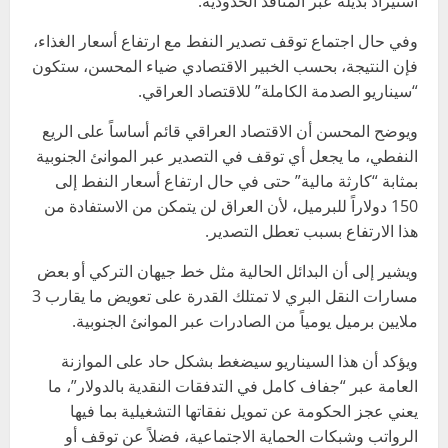
استيراد بديلة عبر المنافذ الحدودية.
وفي حال اجتماع توقف تصدير النفط مع ارتفاع أسعار الغذاء،
فإن النتيجة، بحسب الخبير الاقتصادي ضياء المحسن، ستكون
“سيناريو الصدمة الكاملة” للاقتصاد العراقي.
ويوضح المحسن أن الاقتصاد العراقي قائم أساساً على الريع
النفطي، ما يجعل أي توقف في التصدير عبر الموانئ الجنوبية
بمثابة “كارثة مالية” حتى في حال ارتفاع أسعار النفط إلى
150 دولاراً للبرميل، لأن العراق لن يتمكن من الاستفادة من
هذا الارتفاع بسبب تعطل التصدير.
ويشير إلى أن البدائل الحالية مثل خط جيهان التركي أو بعض
مسارات النقل البري لا تمتلك القدرة على تعويض ما يقارب 3
ملايين برميل يومياً من الصادرات عبر الموانئ الجنوبية.
ويؤكد أن هذا السيناريو سيضغط بشكل حاد على الموازنة
العامة عبر “جفاف كامل في التدفقات النقدية بالدولار”، ما
يعني عجز الحكومة عن تمويل نفقاتها التشغيلية بما فيها
الرواتب وشبكات الحماية الاجتماعية، فضلاً عن توقف أو