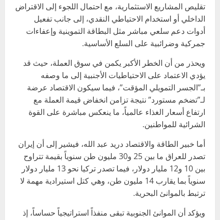
تقليص المشاريع الاستثمارية، مع احتمال اللجوء إلى الاقتراض
الداخلي أو استخدام الاحتياطي النقدي، إلى جانب تفعيل
أدوات دعم سلعي مباشر مثل البطاقة التموينية وإعفاءات
جمركية وضرائبية على السلع الأساسية.
ويحذر من أن الخطر الأكبر يكمن في سوق العملة، حيث قد
يؤدي الاعتماد على الاحتياطيات الأجنبية إلى ما وصفه
بـ”الجسر التمويلي المؤقت”، فيما سيكون الاقتصاد عرضة
لـ”تضخم مستورد” نتيجة تزامن انخفاض قيمة العملة مع
ارتفاع أسعار الغذاء عالمياً، ما ينعكس مباشرة على القوة
الشرائية للمواطنين.
أما خبير الطاقة والاقتصاد دريد عبد الله، فيشير إلى أن إيران
تصدر للعراق ما بين 25 و30 مليون طن سنوياً بقيمة تتراوح
بين 10 و12 مليار دولار، فيما تصدر تركيا نحو 13 مليار دولار
سنوياً بما يقارب 14 مليون طن، وهي كتل استيرادية مهمة لا
ترتبط بالموانئ البحرية.
ويؤكد أن الموانئ الجنوبية تبقى منفذاً استراتيجياً حساساً، إذ