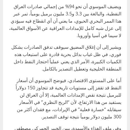
ويضيف الموسوي أن نحو 94% من إجمالي صادرات العراق
النفطية، والبالغة بين 3.3 و3.5 مليون برميل يومياً، تمر عبر
هذا الممر البحري الحيوي، ما يعني أن أي انقطاع فيه سيؤدي
إلى عزل شبه كامل للإمدادات العراقية عن الأسواق العالمية،
لا سيما في آسيا وأوروبا.
ويشير إلى أن إغلاق المضيق سيوقف تدفق الصادرات بشكل
فوري، في ظل غياب بدائل بحرية قادرة على استيعاب هذه
الكميات الكبيرة، الأمر الذي يعني عملياً احتجاز النفط داخل
المنطقة الخليجية وتعطيل التصدير بالكامل.
أما على المستوى الاقتصادي، فيوضح الموسوي أن أسعار
النفط قد تقفز إلى مستويات تاريخية قد تتجاوز 150 دولاراً
للبرميل نتيجة نقص الإمدادات العالمية، إلا أن العراق لن
يستفيد من هذا الارتفاع، لأن “الربح النظري” في الأسعار
سيقابله “خسارة فعلية” في الإيرادات، مع فقدان أكثر من
300 مليون دولار يومياً نتيجة توقف التصدير.
وفي ملف الغذاء والأسمدة، يبين الخبير الجمركي مصطفى