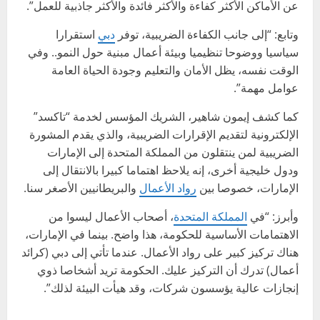
عن الأماكن الأكثر كفاءة والأكثر فائدة والأكثر جاذبية للعمل”.
وتابع: “إلى جانب الكفاءة الضريبية، توفر
دبي
استقرارا
سياسيا ووضوحا تنظيميا وبيئة أعمال مبنية حول النمو.. وفي
الوقت نفسه، يظل الأمان والتعليم وجودة الحياة العامة
عوامل مهمة”.
كما كشف إيمون شاهير، الشريك المؤسس لخدمة “تاكسد”
الإلكترونية لتقديم الإقرارات الضريبية، والذي يقدم المشورة
الضريبية لمن ينتقلون من المملكة المتحدة إلى الإمارات
ودول خليجية أخرى، إنه يلاحظ اهتماما كبيرا بالانتقال إلى
الإمارات، خصوصا بين
رواد الأعمال
والبريطانيين الأصغر سنا.
وأبرز: “في
المملكة المتحدة
، أصحاب الأعمال ليسوا من
الاهتمامات الأساسية للحكومة، هذا واضح. بينما في الإمارات،
هناك تركيز كبير على رواد الأعمال. عندما تأتي إلى دبي (كرائد
أعمال) تدرك أن التركيز عليك. الحكومة تريد أشخاصا ذوي
إنجازات عالية يؤسسون شركات، وقد هيأت البيئة لذلك”.