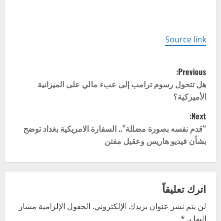
Source link
P
Previous:
o
هل تتحول رسوم ترامب إلى عبء مالي على الميزانية
الأميركية؟
s
Next:
t
“قدم نفسه بصورة مضللة”.. السفارة الامريكية بغداد توضح
بشأن فيديو هاريس وعقيل مفتن
n
a
v
اترك تعليقاً
لن يتم نشر عنوان بريدك الإلكتروني.
الحقول الإلزامية مشار
i
إليها بـ
*