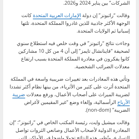
الشركات” بين يناير 2024 و2026.
وقالت “راثبونز” إن دولة
الإمارات العربية المتحدة
كانت
الوجهة الأكثر جاذبية للذين غادروا المملكة المتحدة، تلتها
إسبانيا ثم الولايات المتحدة.
وجاءت نتائج “راثبونز” في وقت خلص فيه استطلاع سنوي
لصحيفة “فاينانشال تايمز” إلى أن 4 من كل 10 مشاركين
كانوا يفكرون في مغادرة المملكة المتحدة بسبب ارتفاع
معدلات الضرائب الشخصية.
وتأتي هذه المغادرات بعد تغييرات ضريبية واسعة في المملكة
المتحدة أثرت على كثير من الأثرياء، من بينها نظام أكثر تشددا
لضريبة الميراث على أصحاب الأعمال، ورفع معدلات
ضريبة
الأرباح
الرأسمالية، وإلغاء وضع “غير المقيمين لأغراض
الضريبة” (non-dom).
وقالت ميشيل وايت، رئيسة المكتب الخاص في “راثبونز”: “إن
المغادرة الدولية لأصحاب الأعمال وصانعي الثروات تواصل
التسارع، وتُظهر هذه النتائج تحولا واضحا في الأماكن التي