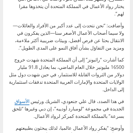
يختار رواد الأعمال في المملكة المتحدة أن يتخذوها مقرا
لهم”.
وأضافت: “نحن نتحدث إلى عدد أكبر من الأفراد والعائلات—
ولا سيما أصحاب الأعمال الأصغر سنا—الذين يفكرون في
الانتقال بحثا عن فرص أفضل، وبيئات ضريبية أكثر ملاءمة،
ومزيد من التفاؤل بشأن آفاق النمو على المدى الطويل”.
كما أشارت “راثبونز” إلى أن المملكة المتحدة شهدت خروج
16500 مليونير خلال العام الماضي، بما يعادل 91.8 مليار
دولار من الثروات القابلة للاستثمار، في حين شهدت دول مثل
الولايات المتحدة والإمارات العربية المتحدة تدفقات استثمارية
إلى الداخل.
في هذا الصدد، قال علي جنعودي، الشريك ورئيس
الأسواق
الجديدة في مجموعة “لومبارد أودييه”، إن دبي وغيرها “تلحق
بسرعة” بالمملكة المتحدة كمركز لرواد الأعمال.
وأوضح: “يفكر رواد الأعمال عالميا، لذلك يبحثون بطبيعتهم