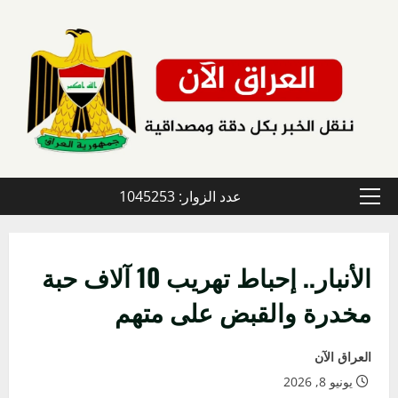
خطي
لى
لمحتوى
عدد الزوار: 1045253
القائمة
الأولية
الأنبار.. إحباط تهريب 10 آلاف حبة
مخدرة والقبض على متهم
العراق الآن
يونيو 8, 2026