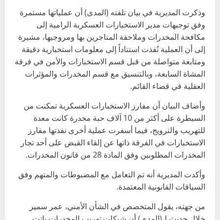
وذكرت المديرية في بيان تلقته (المدى) أن عملياتها مستمرة
وفق توجيهات مدير الاستخبارات العسكرية الرامية إلى
مكافحة المخدرات وملاحقة المتاجرين بها ومروجيها، مشيرة
إلى أن العملية نُفذت استناداً إلى معلومات استخبارية دقيقة
ومتابعة متواصلة من قبل قسم الاستخبارات والأمن في فرقة
المشاة السابعة، وبالتنسيق مع قسم المخدرات والمؤثرات
العقلية في قضاء القائم.
وأضاف البيان أن مفارز الاستخبارات العسكرية تمكنت من
السيطرة على أكثر من 10 آلاف حبة مخدرة كانت معدة
للتهريب والترويج، فيما أسفرت عملية أخرى نفذتها مفارز
الاستخبارات في الفرقة ذاتها عن إلقاء القبض على أحد تجار
المخدرات المطلوبين وفق المادة 28 من قانون المخدرات.
وأكدت المديرية أنه تم التعامل مع المضبوطات والمتهم وفق
السياقات القانونية المعتمدة.
من جهته، يقول المتخصص في الشأن الأمني، عمر سمير
خلال حديث لـ(المدى) أن شبكات تهريب المخدرات باتت