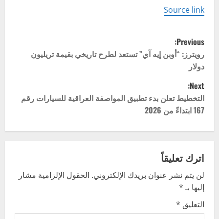
Source link
P
Previous:
o
رويترز: “أوبن إيه آي” تستعد لطرح تاريخي بقيمة تريليون
دولار
s
Next:
t
التخطيط تعلن بدء تطبيق المواصفة العراقية للسيارات رقم
167 ابتداءً من 2026
n
a
v
اترك تعليقاً
لن يتم نشر عنوان بريدك الإلكتروني.
الحقول الإلزامية مشار
i
إليها بـ
*
g
التعليق
*