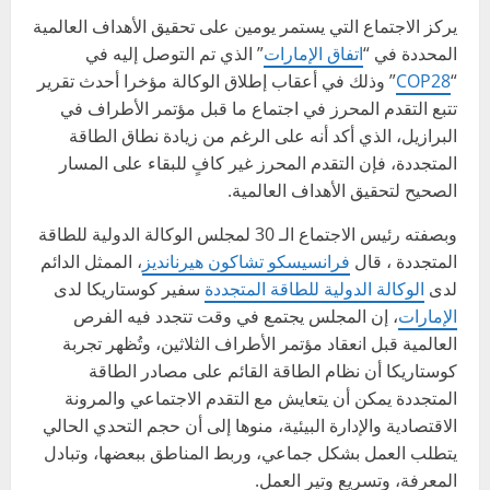
‫يركز الاجتماع التي يستمر يومين على تحقيق الأهداف العالمية
المحددة في “
اتفاق الإمارات
” الذي تم التوصل إليه في
“
COP28
” وذلك في أعقاب إطلاق الوكالة مؤخرا أحدث تقرير
تتبع التقدم المحرز في اجتماع ما قبل مؤتمر الأطراف في
البرازيل، الذي أكد أنه على الرغم من زيادة نطاق الطاقة
المتجددة، فإن التقدم المحرز غير كافٍ للبقاء على المسار
الصحيح لتحقيق الأهداف العالمية. ‬
‫وبصفته رئيس الاجتماع الـ 30 لمجلس الوكالة الدولية للطاقة
المتجددة ، قال
فرانسيسكو تشاكون هيرنانديز
، الممثل الدائم
لدى
الوكالة الدولية للطاقة المتجددة
سفير كوستاريكا لدى
الإمارات
، إن المجلس يجتمع في وقت تتجدد فيه الفرص
العالمية قبل انعقاد مؤتمر الأطراف الثلاثين، وتُظهر تجربة
كوستاريكا أن نظام الطاقة القائم على مصادر الطاقة
المتجددة يمكن أن يتعايش مع التقدم الاجتماعي والمرونة
الاقتصادية والإدارة البيئية، منوها إلى أن حجم التحدي الحالي
يتطلب العمل بشكل جماعي، وربط المناطق ببعضها، وتبادل
المعرفة، وتسريع وتير العمل.‬ ‫