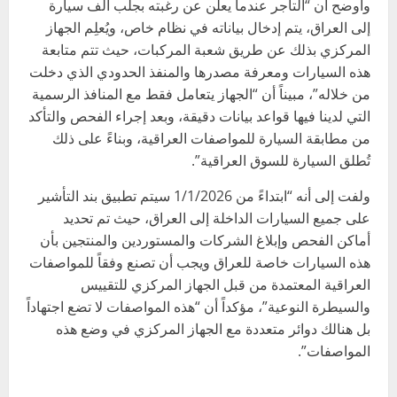
وأوضح أن “التاجر عندما يعلن عن رغبته بجلب ألف سيارة
إلى العراق، يتم إدخال بياناته في نظام خاص، ويُعلِم الجهاز
المركزي بذلك عن طريق شعبة المركبات، حيث تتم متابعة
هذه السيارات ومعرفة مصدرها والمنفذ الحدودي الذي دخلت
من خلاله”، مبيناً أن “الجهاز يتعامل فقط مع المنافذ الرسمية
التي لدينا فيها قواعد بيانات دقيقة، وبعد إجراء الفحص والتأكد
من مطابقة السيارة للمواصفات العراقية، وبناءً على ذلك
تُطلق السيارة للسوق العراقية”.
ولفت إلى أنه “ابتداءً من 1/1/2026 سيتم تطبيق بند التأشير
على جميع السيارات الداخلة إلى العراق، حيث تم تحديد
أماكن الفحص وإبلاغ الشركات والمستوردين والمنتجين بأن
هذه السيارات خاصة للعراق ويجب أن تصنع وفقاً للمواصفات
العراقية المعتمدة من قبل الجهاز المركزي للتقييس
والسيطرة النوعية”، مؤكداً أن “هذه المواصفات لا تضع اجتهاداً
بل هنالك دوائر متعددة مع الجهاز المركزي في وضع هذه
المواصفات”.