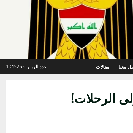
ل معنا
مقالات
عدد الزوار: 1045253
لى الرحلات!