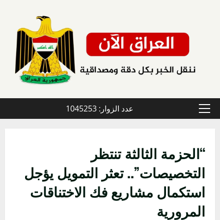
خطي
لى
لمحتوى
عدد الزوار: 1045253
القائمة
الأولية
“الحزمة الثالثة تنتظر
التخصيصات”.. تعثر التمويل يؤجل
استكمال مشاريع فك الاختناقات
المرورية