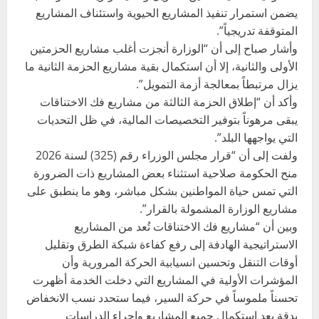
يضمن استمرار تنفيذ المشاريع الحيوية واستئناف المشاريع
المتوقفة تدريجياً”.
وأشار صباح إلى أن “الوزارة أنجزت أغلب مشاريع الحزمتين
الأولى والثانية، إلا أن استكمال بقية مشاريع الحزمة الثانية ما
يزال مرتبطاً بمعالجة أزمة التمويل”.
وأكد أن “إطلاق الحزمة الثالثة من مشاريع فك الاختناقات
يبقى مرهوناً بتوفير التخصيصات المالية، في ظل التحديات
التي يواجهها البلد”.
ولفت إلى أن “قرار مجلس الوزراء رقم (325) لسنة 2026
منح الحكومة صلاحية استثناء بعض المشاريع ذات الضرورة
التي تمس حياة المواطنين بشكل مباشر، وهو ما ينطبق على
مشاريع الوزارة المشمولة بالقرار”.
وبين أن “مشاريع فك الاختناقات تُعد من المشاريع
الاستراتيجية الهادفة إلى رفع كفاءة شبكة الطرق وتقليل
أوقات التنقل وتحسين انسيابية الحركة المرورية وأن
المؤشرات الأولية في المشاريع التي دخلت الخدمة أظهرت
تحسناً ملموساً في حركة السير، فيما ستحدد نسب الانخفاض
بدقة بعد استكمال جميع المشاريع وإجراء الدراسات