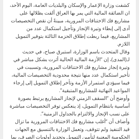
كشفت وزارة الإعمار والإسكان والبلديات العامة، اليوم الأحد،
ان الضائقة المالية التي يمر بها العراق ألقت بظلالها على
مشاريع فك الاختناقات المرورية، مبينةً أن نقص التخصيصات
أدى إلى إبطاء وتيرة الإنجاز وتأجيل استكمال عدد من
المشاريع، فيما ربطت إطلاق الحزمة الثالثة بتوفير التمويل
اللازم.
وقال المتحدث باسم الوزارة، استبرق صباح، في حديث
لـ(المدى)، إن “الأزمة المالية الحالية أثرت بشكل مباشر في
وتيرة إنجاز مشاريع فك الاختناقات المرورية، وتسببت في
تأخير استكمال عدد منها نتيجة محدودية التخصيصات المالية،
فيما سيؤدي استمرار الأزمة وتأخر إطلاق التمويل إلى إرجاء
المواعيد النهائية للمشاريع المتبقية”.
وأوضح أن “السقف الزمني لإنجاز المشاريع يرتبط بصورة
أساسية بانتظام التمويل، إذ ينعكس توفر التخصيصات مباشرة
على نسب الإنجاز والالتزام بالجداول الزمنية”.
وأضاف أن “أغلب مشاريع فك الاختناقات المرورية ما تزال
قيد التنفيذ ولم تتوقف، وتعمل الوزارة بالتنسيق مع الجهات
الحكومية المعنية لتأمين التمويل وتحديد أولويات الصرف، بما