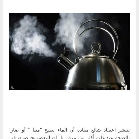
ينتشر اعتقاد شائع مفاده أن الماء يصبح “ميتا ” أو ضارا
بالصحة عند غليه أكثر من مرة ، بل إن البعض يحرصون في