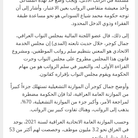
مشكلة في الراتب الأدنى، ويجب وضع حد لهذه المشاكل
وأخذ معيشة متقاضي الرواتب بعين الاعتبار، وأشار إلى أن
توجه حكومة محمد شياع السوداني هو نحو مساعدة طبقة
الفقراء وذوي الدخل المحدود.
إلى ذلك، قال عضو اللجنة المالية بمجلس النواب العراقي،
جمال كوجر، خلال حديث تابعته (المدى) إن مجلس الخدمة
الاتحادي هو المعني بتنظيم سلم رواتب الموظفين، ومشروع
قانون هذا المجلس مطروح على مجلس النواب وجرت
القراءة الأولى له، والتغيير في سلم الرواتب هو من مهام
الحكومة ويقوم مجلس النواب بإقراره كقانون.
وأوضح جمال كوجر أن الموازنة التشغيلية تستهلك جزءاً كبيراً
من الموازنة العامة العراقية، لذا فإن الحكومة مضطرة
لمراجعة الأمر، وأكبر جزء من الموازنة التشغيلية، 70%،
يذهب إلى الرواتب، وهناك تفاوت كبير بين الرواتب.
وحسب الموازنة العامة الاتحادية العراقية لسنة 2021، يوجد
في العراق نحو 3.2 مليون موظف، وخصصت لهم أكثر من 53
مليار دينار لرواتبهم.