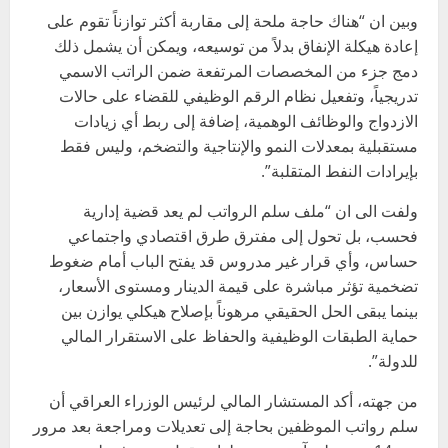
وبين ان “هناك حاجة ملحة إلى مقاربة أكثر توازناً تقوم على
إعادة هيكلة الإنفاق بدلاً من توسيعه، ويمكن أن يشمل ذلك
دمج جزء من المخصصات المرتفعة ضمن الراتب الاسمي
تدريجياً، وتفعيل نظام الرقم الوظيفي للقضاء على حالات
الازدواج والوظائف الوهمية، إضافة إلى ربط أي زيادات
مستقبلية بمعدلات النمو والإنتاجية والتضخم، وليس فقط
بإيرادات النفط المتقلبة”.
ولفت الى ان “ملف سلم الرواتب لم يعد قضية إدارية
فحسب، بل تحول إلى مفترق طرق اقتصادي واجتماعي
حساس، وأي قرار غير مدروس قد يفتح الباب أمام ضغوط
تضخمية تؤثر مباشرة على قيمة الدينار ومستوى الأسعار،
بينما يبقى الحل الحقيقي مرهوناً بإصلاح هيكلي يوازن بين
حماية الطبقات الوظيفية والحفاظ على الاستقرار المالي
للدولة”.
من جهته، أكد المستشار المالي لرئيس الوزراء العراقي أن
سلم رواتب الموظفين بحاجة إلى تعديلات ومراجعة بعد مرور