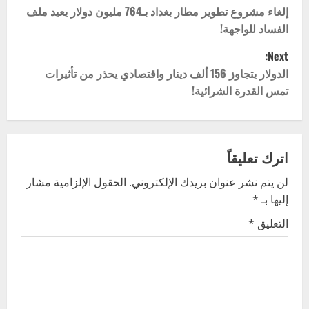
o
إلغاء مشروع تطوير مطار بغداد بـ764 مليون دولار يعيد ملف
الفساد للواجهة!
s
Next:
t
الدولار يتجاوز 156 ألف دينار واقتصادي يحذر من تأثيرات
تمس القدرة الشرائية!
n
a
v
اترك تعليقاً
لن يتم نشر عنوان بريدك الإلكتروني.
الحقول الإلزامية مشار
i
إليها بـ
*
g
التعليق
*
a
t
i