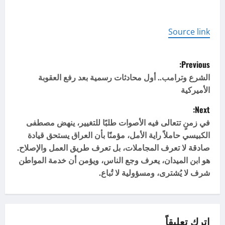
t
Source link
n
P
a
Previous:
o
الشرع وترامب.. أول محادثات رسمية بعد رفع العقوبة
v
الأميركية
s
i
Next:
t
g
في زمنٍ تتعالى فيه الأصوات طلبًا للتغيير، ينهض مصطفى
الكبيسي حاملاً راية الأمل، مؤمنًا بأن العراق يستحق قيادة
n
a
صادقة لا تعرف المجاملات، بل تعرف طريق العمل والإصلاح.
هو ابن الميدان، يعرف وجع الناس، ويؤمن أن خدمة المواطن
a
t
شرف لا يُشترى، ومسؤولية لا تُباع.
v
i
i
o
اترك تعليقاً