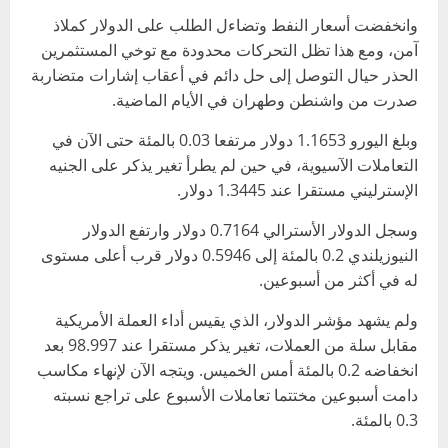
وانخفضت أسعار ​النفط وتضاءل الطلب على الدولار كملاذ
آمن، ومع هذا تظل ⁠التحركات محدودة مع توخي المستثمرين
الحذر حيال التوصل إلى حل دائم في ​أعقاب إشارات متضاربة
صدرت من واشنطن وطهران في الأيام الماضية.
وبلغ اليورو 1.1653 دولار ​مرتفعا 0.03 بالمئة حتى الآن في
التعاملات الآسيوية، في حين لم يطرأ تغير يذكر على الجنيه
الإسترليني مستقرا عند 1.3445 دولار.
وسجل الدولار الأسترالي 0.7164 دولار وارتفع الدولار
النيوزيلندي 0.2 بالمئة ​إلى 0.5946 دولار قرب أعلى مستوى
له في أكثر من أسبوعين.
ولم يشهد ​مؤشر الدولار، الذي يقيس أداء العملة الأمريكية
مقابل سلة من العملات، تغير يذكر مستقرا عند ‌98.997 ⁠بعد
انخفاضه 0.2 بالمئة أمس الخميس. ويتجه الآن لإنهاء مكاسب
دامت أسبوعين مختتما تعاملات الأسبوع على تراجع نسبته
0.3 بالمئة.