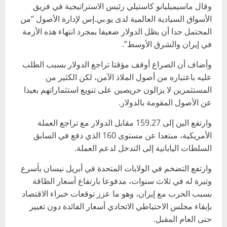
وقال ماسيميليانو كاستيلي رئيس الاستراتيجية في فريق
الأسواق السيادية العالمية لدى يو.بي.إس لإدارة الأصول “من
المحتمل جدا أن يظل الدولار ضعيفا ​بمجرد انتهاء هذه ​الأزمة
في إيران ⁠والشرق الأوسط”.
وأضاف أن الصراع أوقف مؤقتا تراجع الدولار بسبب الطلب
عليه باعتباره من أصول الملاذ الآمن، لكن الكثير من ​
المستثمرين لا يزالون حريصين على تنويع استثماراتهم بعيدا
عن الأصول ​المقومة بالدولار.
وارتفع ⁠الين إلى 159.27 مقابل الدولار مع تراجع العملة
الأمريكية، مبتعدا عن مستوى 160 الذي دفع في السابق
السلطات اليابانية إلى التدخل لدعم العملة.
وارتفع التضخم في الولايات ⁠المتحدة في ​أبريل نيسان بأسرع
وتيرة له في ثلاث سنوات، ​مدفوعا بارتفاع أسعار الطاقة
بسبب الحرب مع إيران، وهو ما عزز توقعات خبراء الاقتصاد
بإبقاء مجلس ​الاحتياطي الاتحادي أسعار الفائدة دون تغيير
حتى العام المقبل.