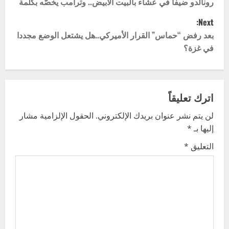
o
رونالدو ضيفا في عشاء بالبيت الأبيض.. وترامب يخصّه بكلمة
Next:
s
بعد رفض “حماس” القرار الأميركي..هل يشتعل الوضع مجددا
t
في غزة؟
n
a
اترك تعليقاً
v
لن يتم نشر عنوان بريدك الإلكتروني.
الحقول الإلزامية مشار
إليها بـ
*
i
التعليق
*
g
a
t
i