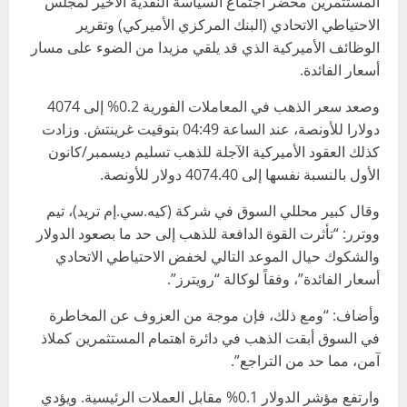
المستثمرين محضر اجتماع السياسة النقدية الأخير لمجلس
الاحتياطي الاتحادي (البنك المركزي الأميركي) وتقرير
الوظائف الأميركية الذي قد يلقي مزيدا من الضوء على مسار
أسعار الفائدة.
وصعد سعر الذهب في المعاملات الفورية 0.2% إلى 4074
دولارا للأونصة، عند الساعة 04:49 بتوقيت غرينتش. وزادت
كذلك العقود الأميركية الآجلة للذهب تسليم ديسمبر/كانون
الأول بالنسبة نفسها إلى 4074.40 دولار للأونصة.
وقال كبير محللي السوق في شركة (كيه.سي.إم تريد)، تيم
ووترر: “تأثرت القوة الدافعة للذهب إلى حد ما بصعود الدولار
والشكوك حيال الموعد التالي لخفض الاحتياطي الاتحادي
أسعار الفائدة”، وفقاً لوكالة “رويترز”.
وأضاف: “ومع ذلك، فإن موجة من العزوف عن المخاطرة
في السوق أبقت الذهب في دائرة اهتمام المستثمرين كملاذ
آمن، مما حد من التراجع”.
وارتفع مؤشر الدولار 0.1% مقابل العملات الرئيسية. ويؤدي