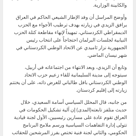
والكابينة الوزارية.
وأوضح المراسل أن وفد الإطار الشيعي الحاكم في العراق
يرافق الزيدي في زيارته بهدف ترطيب الأجواء مع الحزب
الديمقراطي الكردستاني، تمهيداً لإنهاء مقاطعة كتلة الحزب
النيابية لجلسات البرلمان احتجاجاً على انتخاب رئيس
الجمهورية نزار ئاميدي عن الاتحاد الوطني الكردستاني في
شهر نيسان الماضي.
وتابع أن الزيدي، وبعد الانتهاء من اجتماعاته في أربيل،
سيتوجه إلى مدينة السليمانية للقاء زعيم حزب الاتحاد
الوطني الكردستاني بافل طالباني للغرض ذاته، على أن يختتم
زيارته إلى إقليم كردستان.
من جانبه، قال المحلل السياسي أسامة السعيدي، خلال
حديث متلفز تابعته(المدى) إن آلية تشكيل الحكومات في
العراق تقوم عادة على مسارين رئيسيين، الأول لجنة قيادية
تتولى إدارة التفاهمات السياسية ورسم ملامح البرنامج
الحكومي، والثاني لجنة فنية تختص بفرز المرشحين للحقائب