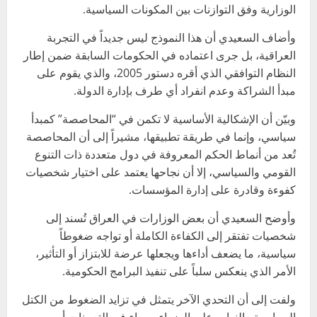
الوزارية وفق التوازنات بين المكونات السياسية.
وأضاف السعيدي أن هذا النموذج ليس جديداً في التجربة
العراقية، بل جرى اعتماده في الحكومات السابقة ضمن إطار
النظام التوافقي الذي أقره دستور 2005، والذي يقوم على
مبدأ الشراكة وعدم انفراد أي طرف بإدارة الدولة.
وبيّن أن الإشكالية الأساسية لا تكمن في “المحاصصة” كمبدأ
سياسي، وإنما في طريقة تطبيقها، مشيراً إلى أن المحاصصة
تُعد من أنماط الحكم المعروفة في دول متعددة ذات التنوع
القومي والسياسي، إلا أن نجاحها يعتمد على اختيار شخصيات
كفوءة وقادرة على إدارة المؤسسات.
وأوضح السعيدي أن بعض الوزارات في العراق تُسند إلى
شخصيات تفتقر إلى الكفاءة الكاملة أو تواجه ضغوطاً
سياسية، ما يضعف أداءها ويجعلها عرضة للابتزاز أو التأثير،
الأمر الذي ينعكس سلباً على تنفيذ البرامج الحكومية.
ولفت إلى أن التحدي الآخر يتمثل في تزايد الضغوط من الكتل
السياسية والنواب على الوزراء، سواء في التعيينات أو