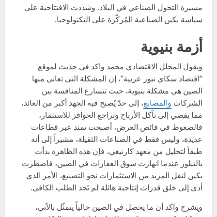
مسيرة التحول الصناعي في البلاد. وشددت الافتتاحية على
سياسة بكين الصناعية المُركّزة على التكنولوجيا.
أزمة بنيوية
ويقول المحلل الاقتصادي محمد واكد في حديث لموقع
“اقتصاد سكاي نيوز عربية”، إن المشكلة التي تعاني منها
الصين هي مشكلة بنيوية، حيث تتسارع المنافسة بين
الشركات
والمصانع
، إلى حدّ يُصبح فيه الجهد أكبر من العائد،
مما يفضي إلى تآكل الأرباح وتراجع الحوافز للاستثمار،
فالضغوط في فائض العرض، أصبحت تمتد عبر قطاعات
عديدة، وليس فقط في الصناعات الثقيلة، مشيراً إلى أنه
طبقاً لتحليل من معهد كارنيغي، فإن هذه الظاهرة بدأت
بالتبلور عندما انهارت سوق العقارات في الصين، فاضطرت
بكين لنقل المزيد من الاستثمارات نحو التصنيع، الأمر الذي
أدى إلى خلق قدرات إنتاجية هائلة لم تَجد الطلب الكافي.
ويشرح واكد أن ما يحصل في الصين حالياً يتمثّل بالآتي،