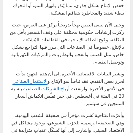
خفض الإنتاج بشكل جذري، مما يُنذر بانهيار النمو، أو التحرك
ببطء شديد والمخاطرة بتفاقم المشكلة.
وحتى الآن تتبنى الصين نهجاً تدريجياً يركز على العرض، حيث
ركزت إرشادات حكومية مختلفة على وقف التسعير بأقل من
التكلفة، وكبح الطاقة الإنتاجية في القطاعات المُشبّعة
بالإنتاج، خصوصاً في الصناعات التي يبرز فيها التراجع بشكل
خاص، مثل الصلب والفحم والبطاريات والمركبات الكهربائية
وتوصيل الطعام.
وتشير البيانات الاقتصادية الأخيرة إلى أن هذه الجهود بدأت
تُحرز بعض التقدم، فقد تباطأ نمو الإنتاج و
الاستثمار الصناعي
في الأشهر الأخيرة. وارتفعت
أرباح الشركات الصناعية
بنسبة
20 في المئة في أغسطس، في حين تقلّص انكماش أسعار
المنتجين في سبتمبر.
وأقرّت افتتاحية نُشرت مؤخراً في صحيفة الشعب اليومية،
وهي الصحيفة الرسمية للحزب الشيوعي، بوجود مشاكل في
الاقتصاد الصيني، وأشارت إلى أنها تُشكّل عقباتٍ متزايدة في