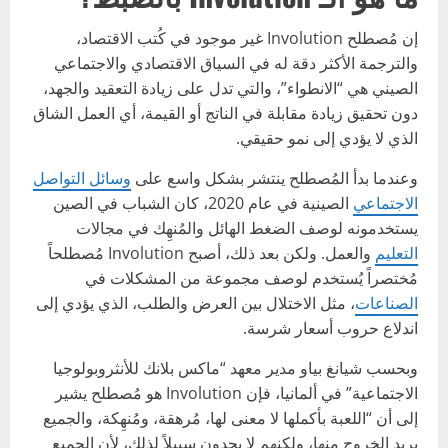
إن مُصطلح Involution غير موجود في كُتب الاقتصاد،
والترجمة الأكثر دقة له في السياق الاقتصادي والاجتماعي
الصيني هي “الانطواء”، والتي تدل على زيادة التعقيد والجهد،
دون تحقيق زيادة مقابلة في الناتج أو القيمة، أي العمل الشاق
الذي لا يؤدي إلى نمو حقيقي.
وعندما بدأ المُصطلح ينتشر بشكل واسع على
وسائل التواصل
الاجتماعي
الصينية في عام 2020، كان الشباب في الصين
يستخدمونه لوصف الضغط الهائل والمُنهِك في مجالات
التعليم
والعمل. ولكن بعد ذلك، أصبح Involution مُصطلحاً
مُختصراً يُستخدم لوصف مجموعة من المشكلات في
الصناعات
، مثل الاختلال بين العرض والطلب، الذي يؤدي إلى
اندلاع حروب أسعار شرسة.
وبحسب شيانغ بياو مدير معهد “ماكس بلانك للأنثروبولوجيا
الاجتماعية” في ألمانيا، فإن Involution هو مُصطلح يشير
إلى أن “اللعبة بأكملها لا معنى لها، مُرهقة، ومُنهِكة، والجميع
يريد الخروج منها، ولكنهم لا يجدون سبيلاً لذلك، لأن الجميع