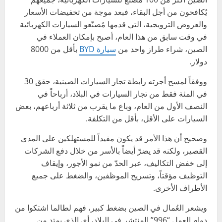
يُكافحون من أجل البقاء، فبعد موجة من تخفيضات الأسعار
والعروض الترويجية، التي قدمها مُصنّعو السيارات الكهربائية
في وقت سابق من هذا العام، أصبح بإمكان العملاء في
الصين، شراء طراز واحد من
سيارة BYD
بأقل من 8000
دولار.
ووفقاً لمسح أجرته رابطة تجار السيارات الصينية، حقق 30
في المئة فقط من تجار السيارات في البلاد، أرباحاً في
النصف الأول من العام، وباع ما يقرب من ثلاثة أرباعهم، بعض
السيارات على الأقل، بأقل من التكلفة.
وصحيح أن هذا الأمر قد يكون مفيداً للمستهلكين على المدى
القصير، ولكنه قد يضرّ أيضاً بالأسر من خلال دفع الشركات
إلى خفض التكاليف، عبر الحدّ من نمو الأجور، وإيقاف
التوظيف مؤقتاً، وتسريح الموظفين، والضغط على جميع
الأطراف الأخرى.
ويشعر العُمال في الصين بضغط كبير، فهم لطالما اشتكوا من
دوام العمل “996” المنتشر في البلاد، أي الذي يمتد من