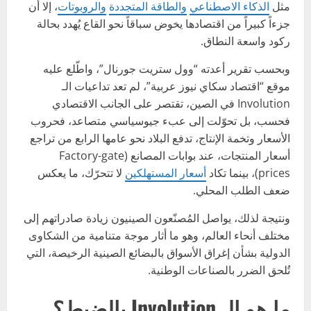
مثل
الذكاء الاصطناعي
والطاقة المتجددة
والروبوتات
، إلا أن
جزءاً كبيراً من اقتصادها يخوض سباقاً نحو القاع يُهدد بحالة
ركود واسعة النطاق.
وبحسب تقرير أعدته “وول ستريت جورنال”، واطّلع عليه
موقع “اقتصاد سكاي نيوز عربية”، لم تعد تداعيات الـ
Involution في الصين، تقتصر على الجانب الاقتصادي
فحسب، بل تحوّلت إلى عبء جيوسياسي متصاعد، فحروب
الأسعار وتخمة الإنتاج، تدفع البلاد نحو عامها الرابع من تراجع
أسعار المنتجات، عند بوابات المصانع (Factory-gate
prices)، بينما تكاد
أسعار المستهلكين
لا تتحرّك، ما يعكس
ضعف الطلب المحلي.
ونتيجة لذلك، يواصل المُصنّعون الصينيون زيادة صادراتهم إلى
مختلف أنحاء العالم، وهو ما أثار موجة متنامية من الشكاوى
الدولية بشأن إغراق الأسواق بالبضائع الصينية الرخيصة، التي
تُلحق الضرر بالصناعات الوطنية.
ما هو الـ Involution بالضبط؟