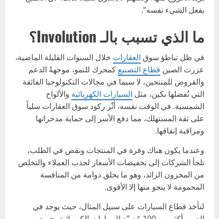
يفعل الشيء نفسه”.
ما الذي تسبب بالـ Involution؟
في ظل تباطؤ سوق
العقارات
خلال السنوات القليلة الماضية،
عززت الصين
قطاع التصنيع
كمحرك للنمو، موجهةً الدعم
والقروض للمنتجين، لا سيما في مجالات التكنولوجيا الفائقة
التي تُفضلها بكين، مثل
السيارات الكهربائية
والألواح
الشمسية. في الوقت نفسه، أثّر ركود سوق العقارات سلباً
على ثقة المستهلك، مما دفع الأسر إلى حماية مدخراتها
ومراقبة إنفاقها.
وعندما يكون هناك وفرة في المنتجات ونقص في الطلب،
تلجأ الشركات إلى تخفيضات الأسعار لجذب العملاء والتخلص
من المخزون الزائد، وهو ما يخلق دوامة من المنافسة
المحمومة لا ينجو منها إلا الأقوى.
لنأخذ قطاع السيارات على سبيل المثال، حيث يوجد في
الصين أكثر من 100 مُصنّع للسيارات الكهربائية، جميعهم