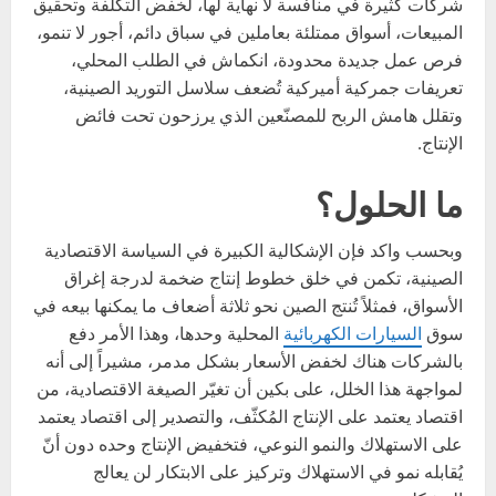
شركات كثيرة في منافسة لا نهاية لها، لخفض التكلفة وتحقيق
المبيعات، أسواق ممتلئة بعاملين في سباق دائم، أجور لا تنمو،
فرص عمل جديدة محدودة، انكماش في الطلب المحلي،
تعريفات جمركية أميركية تُضعف سلاسل التوريد الصينية،
وتقلل هامش الربح للمصنّعين الذي يرزحون تحت فائض
الإنتاج.
ما الحلول؟
وبحسب واكد فإن الإشكالية الكبيرة في السياسة الاقتصادية
الصينية، تكمن في خلق خطوط إنتاج ضخمة لدرجة إغراق
الأسواق، فمثلاً تُنتج الصين نحو ثلاثة أضعاف ما يمكنها بيعه في
سوق
السيارات الكهربائية
المحلية وحدها، وهذا الأمر دفع
بالشركات هناك لخفض الأسعار بشكل مدمر، مشيراً إلى أنه
لمواجهة هذا الخلل، على بكين أن تغيّر الصيغة الاقتصادية، من
اقتصاد يعتمد على الإنتاج المُكثّف، والتصدير إلى اقتصاد يعتمد
على الاستهلاك والنمو النوعي، فتخفيض الإنتاج وحده دون أنّ
يُقابله نمو في الاستهلاك وتركيز على الابتكار لن يعالج