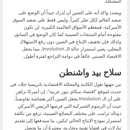
المشكلة.
ويشدد واكد أنه على الصين أن تُدرك جيداً أن الوضع على
صعيد العالم ككل تغيّر كثيراً، وليس فقط على صعيد السوق
الأميركية، فمعظم الأسواق العالمية الكبيرة، لن تكون
مفتوحة أمام المنتجات الصينية كما كان الوضع في السابق،
ولذلك فإن تخفيف الإنتاج في الصين دون رفع الاستهلاك
المحلي، يعني استمرار حالة الـ Involution، مما يجعل
الاقتصاد الصيني عالقاً في دوامة التراجع لفترة أطول.
سلاح بيد واشنطن
من جهتها تقول الكاتبة والمحللة الاقتصادية باتريسيا جلاد، في
حديث لموقع “اقتصاد سكاي نيوز عربية”، إن أميركا تراهن
على أن الـ Involution يجعل الصين أكثر هشاشة تفاوضياً،
حيث أن الرسوم الجمركية التي فرضها الرئيس الأميركي
دونالد ترامب على مختلف البضائع الصينية، ترفع من تكلفة
استمرار نموذج الإنتاج الحالي لبكين، ما سيدفعها إلى تقديم
تنازلات في قضايا تقنية وتجارية، معتبرةً أن ما يحصل