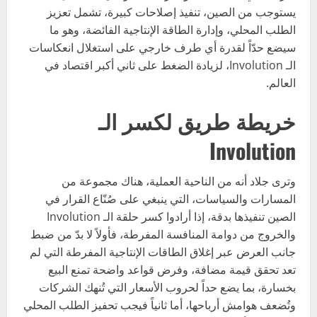
يستوجب من الصين، تنفيذ إصلاحات كبيرة، تشمل تعزيز
الطلب المحلي، وإدارة الطاقة الإنتاجية الفائضة، وهو ما
سيضع حدّاً لقدرة أي طرف خارجي على استغلال انعكاسات
الـ Involution، لزيادة الضغط على ثاني أكبر اقتصاد في
العالم.
خريطة طريق لكسر الـ
Involution
وترى جلاد أنه من الناحية العملية، هناك مجموعة من
المسارات والسياسات، التي ينبغي على صُنّاع القرار في
الصين تنفيذها بدقة، إذا أرادوا كسر حلقة الـ Involution
والخروج من دوامة المنافسة المفرطة، فأولاً لا بدّ من ضبط
جانب العرض عبر إغلاق الطاقات الإنتاجية المفرطة التي لم
تعد تحقق قيمة مضافة، وفرض قواعد واضحة تمنع البيع
بخسارة، بما يضع حداً لحروب الأسعار التي تُنهك الشركات
وتُضعف هوامش أرباحها، أما ثانياً فيجب تحفيز الطلب المحلي