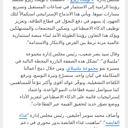
رؤيتنا الرامية إلى الاستثمار في صناعات المستقبل وتسريع
مسارات نموها. ويأتي هذا الاندماج الإستراتيجي استكمالاً لتلك
الجهود، إذ يسهم في دفع التحوّل في قطاع الطاقة، وتعزيز
توظيف الذكاء الاصطناعي، وتمكين المجتمعات والمستهلكين.
ويؤكد هذا التعاون رؤيتنا الطويلة الأمد لبناء منصة استثمارية
عالمية مرنة تربط بين الفرص والابتكار والاستدامة”.
وقال سيد بصر شعيب، رئيس مجلس إدارة مجموعة
“ملتيبلاي”: “تشكل هذه الصفقة البارزة المحطة التالية في
مسيرة نمو
مجموعة ملتيبلاي
. ومن خلال دمج أعمالنا
المتكاملة في كيان واحد، سنسرّع وتيرة التوسع، ونرفع
الكفاءة التشغيلية، ونوفّر عوائد أقوى وأكثر تنوّعاً للمساهمين.
كما سنواصل تنمية قطاعات النمو الواعدة، واعتماد
إستراتيجيات قائمة على الذكاء الاصطناعي لتعزيز الأداء
ووضع تصوّر جديد لتحقيق القيمة عبر القطاعات”.
وأضاف محمد سومر أجليقين، رئيس مجلس إدارة “
غذاء
القابضة
“: “ساهمت غذاء القابضة بدور محوري في دعم