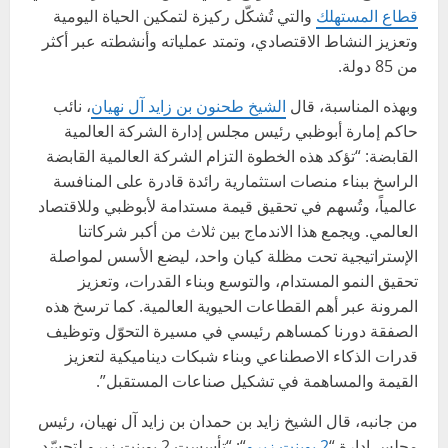
قطاع المستهلك
والتي تُشكّل ركيزة لتمكين الحياة اليومية
وتعزيز النشاط الاقتصادي، وتمتد عملياته وأنشطته عبر أكثر
من 85 دولة.
وبهذه المناسبة، قال
الشيخ طحنون بن زايد آل نهيان
، نائب
حاكم إمارة أبوظبي رئيس مجلس إدارة الشركة العالمية
القابضة: “تؤكد هذه الخطوة التزام الشركة العالمية القابضة
الراسخ ببناء منصات استثمارية رائدة قادرة على المنافسة
عالمياً، وتُسهم في تحقيق قيمة مستدامة لأبوظبي وللاقتصاد
العالمي. ويجمع هذا الاندماج بين ثلاث من أكبر شركاتنا
الإستراتيجية تحت مظلة كيان واحد، ليضع الأسس لمواصلة
تحقيق النمو المستدام، والتوسع وبناء القدرات، وتعزيز
المرونة عبر أهم القطاعات الحيوية العالمية. كما ترسخ هذه
الصفقة دورنا كمساهم رئيسي في مسيرة التحوّل وتوظيف
قدرات الذكاء الاصطناعي وبناء شبكات ديناميكية لتعزيز
القيمة والمساهمة في تشكيل صناعات المستقبل”.
من جانبه، قال الشيخ زايد بن حمدان بن زايد آل نهيان، رئيس
مجلس إدارة “
2 بوينت زيرو
“: “تأسست 2 بوينت زيرو لتجسّد