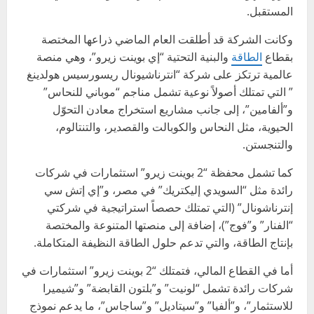
المستقبل.
وكانت الشركة قد أطلقت العام الماضي ذراعها المختصة
بقطاع
الطاقة
والبنية التحتية “إي بوينت زيرو”، وهي منصة
عالمية ترتكز على شركة “انترناشيونال ريسورسيس هولدينغ
” التي تمتلك أصولاً نوعية تشمل مناجم “موباني للنحاس”
و”ألفامين”، إلى جانب مشاريع استخراج معادن التحوّل
الحيوية، مثل النحاس والكوبالت والقصدير، والتنتالوم،
والتنجستن.
كما تشمل محفظة “2 بوينت زيرو” استثمارات في شركات
رائدة مثل “السويدي إليكتريك” في مصر، و”إي إتش سي
إنترناشونال” (التي تمتلك حصصاً استراتيجية في شركتي
“الفنار” و”فوج”)، إضافة إلى منصتها المتنوعة والمختصة
بإنتاج الطاقة، والتي تدعم حلول الطاقة النظيفة المتكاملة.
أما في القطاع المالي، فتمتلك “2 بوينت زيرو” استثمارات في
شركات رائدة تشمل “لونيت” و”بلتون القابضة” و”شيميرا
للاستثمار”، و”ألفيا” و”سيتاديل” و”ساجاس”، ما يدعم نموذج