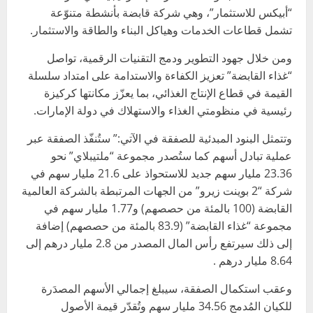
“أبيكس للاستثمار”، وهي شركة قابضة بأنشطة متنوّعة
تشمل قطاعات الخدمات وهياكل البناء والطاقة والاستثمار.
ومن خلال جهود التطوير ودمج التقنيات الرقمية، تواصل
“غذاء القابضة” تعزيز الكفاءة والاستدامة على امتداد سلسلة
القيمة في قطاع الإنتاج الغذائي، بما يعزّز مكانتها كركيزة
رئيسية في منظومتي الغذاء والاستهلاك في دولة الإمارات.
وتتمثل البنود المبدئية للصفقة في الآتي:” ستُنفّذ الصفقة عبر
عملية تبادل أسهم كما ستُصدر مجموعة “ملتيبلاي” نحو
23.36 مليار سهم جديد للاستحواذ على 21.6 مليار سهم في
شركة “2 بوينت زيرو” من الجهات المرتبطة بالشركة العالمية
القابضة (100 بالمئة من حصصهم) و1.77 مليار سهم في
مجموعة “غذاء القابضة” (83.9 بالمئة من حصصهم) إضافة
إلى ذلك سيرتفع رأس المال المصدر من 2.8 مليار درهم إلى
8.64 مليار درهم .
وعقب استكمال الصفقة، سيبلغ إجمالي الأسهم المصدَرة
للكيان المُدمج 34.56 مليار سهم وتُقدّر قيمة الأصول