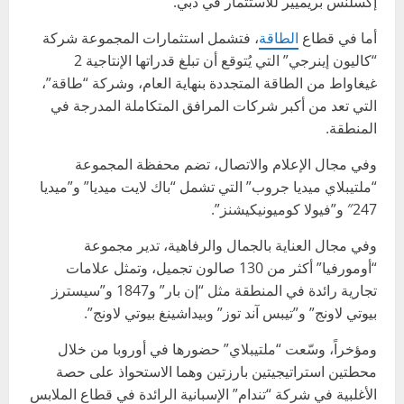
إكسلنس بريميير للاستثمار في دبي.
أما في قطاع
الطاقة
، فتشمل استثمارات المجموعة شركة
“كاليون إينرجي” التي يُتوقع أن تبلغ قدراتها الإنتاجية 2
غيغاواط من الطاقة المتجددة بنهاية العام، وشركة “طاقة”،
التي تعد من أكبر شركات المرافق المتكاملة المدرجة في
المنطقة.
وفي مجال الإعلام والاتصال، تضم محفظة المجموعة
“ملتيبلاي ميديا جروب” التي تشمل “باك لايت ميديا” و”ميديا
247″ و”فيولا كوميونيكيشنز”.
وفي مجال العناية بالجمال والرفاهية، تدير مجموعة
“أومورفيا” أكثر من 130 صالون تجميل، وتمثل علامات
تجارية رائدة في المنطقة مثل “إن بار” و1847 و”سيسترز
بيوتي لاونج” و”تيبس آند توز” وبيداشينغ بيوتي لاونج”.
ومؤخراً، وسّعت “ملتيبلاي” حضورها في أوروبا من خلال
محطتين استراتيجيتين بارزتين وهما الاستحواذ على حصة
الأغلبية في شركة “تندام” الإسبانية الرائدة في قطاع الملابس