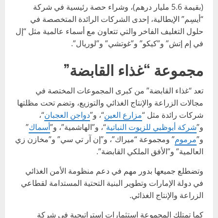
(بقيمة 5.6 مليار درهم)، وشراء حصة رئيسية في شركة
“أيسِم” الإيطالية، إحدى الشركات الرائدة المتخصصة في
حلول التغليف الفاخر والتي تتعاون مع أسماء عالمية مثل “إل
في إم إتش” و”كيكو” و”غوتشي” و”لوريال”.
مجموعة “غذاء القابضة”
تعد “غذاء القابضة” من كبرى المجموعات المختصة في
مجالات الزراعة والإنتاج الغذائي والتوزيع، وتضم تحت مظلتها
شركات رائدة مثل “
مزارع العين
“، و”
دواجن العجبان
“،
و”
شركة أبوظبي للزيوت النباتية
“، و”الهاشمية”، و”
أسماك
”
و”
مرموم
” ومجموعة “ميراك”، و”إن آر تي سي” و”مخازن زي
العالمية” و”الأفق الملكي القابضة”.
وتضطلع جميعها بدور مهم في دعم منظومة الأمن الغذائي
في دولة الإمارات وتطوير البنية التحتية المستدامة لقطاعي
الزراعة والإنتاج الغذائي.
كما تمتلك المجموعة استثمارات إستراتيجية في شركة