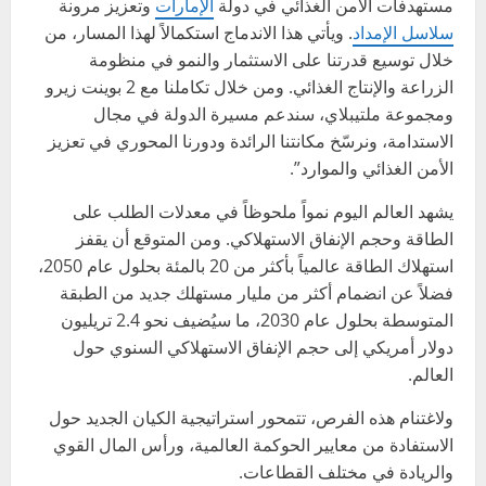
مستهدفات الأمن الغذائي في دولة
الإمارات
وتعزيز مرونة
سلاسل الإمداد
. ويأتي هذا الاندماج استكمالاً لهذا المسار، من
خلال توسيع قدرتنا على الاستثمار والنمو في منظومة
الزراعة والإنتاج الغذائي. ومن خلال تكاملنا مع 2 بوينت زيرو
ومجموعة ملتيبلاي، سندعم مسيرة الدولة في مجال
الاستدامة، ونرسّخ مكانتنا الرائدة ودورنا المحوري في تعزيز
الأمن الغذائي والموارد”.
يشهد العالم اليوم نمواً ملحوظاً في معدلات الطلب على
الطاقة وحجم الإنفاق الاستهلاكي. ومن المتوقع أن يقفز
استهلاك الطاقة عالمياً بأكثر من 20 بالمئة بحلول عام 2050،
فضلاً عن انضمام أكثر من مليار مستهلك جديد من الطبقة
المتوسطة بحلول عام 2030، ما سيُضيف نحو 2.4 تريليون
دولار أمريكي إلى حجم الإنفاق الاستهلاكي السنوي حول
العالم.
ولاغتنام هذه الفرص، تتمحور استراتيجية الكيان الجديد حول
الاستفادة من معايير الحوكمة العالمية، ورأس المال القوي
والريادة في مختلف القطاعات.