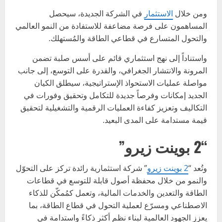
ومن خلال
الاستثمار
في الشركة الجديدة، سيحصل
المساهمون على فرصة مضاعفة للاستفادة من النمو العالمي
والتحول المتسارع في قطاعي الطاقة والمُستهلك.
واستناداً إلى نهج استثماري قائم على أسس صلبة تضمن
المرونة والانتشار الجغرافي، والقدرة على التوسع، إلى جانب
مواصلة عمليات الاستحواذ الإستراتيجية، سيطلق الكيان
الجديد إمكانات وفرصاً جديدة للتكامل وتحقيق وفورات في
التكاليف وتعزيز كفاءة العمليات الرقمية والتشغيلية لتحقيق
قيمة مستدامة على المدى البعيد.
“2 بوينت زيرو”
وتُعد “
2 بوينت زيرو
” شركة استثمارية رائدة تركز على التحوّل
والنمو من خلال محفظة أصول قابلة للتوسع في قطاعات
الطاقة والتعدين والخدمات المالية، وتعمل كمُمكّن للذكاء
الاصطناعي ومسرّع لعملية التحول في قطاع الطاقة، بما
يعزز الجهود العالمية لبناء نظم أكثر ذكاءً واستدامة في