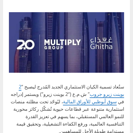
ستُعاد تسمية الكيان الاستثماري الجديد المُدرج ليصبح “
2
بوينت زيرو جروب
” ش.م.ع (“2 بوينت زيرو”) ويستمر إدراجه
في
سوق أبوظبي للأوراق المالية
، ليُوحّد تحت مظلته منصات
استثمارية متنوعة عبر قطاعات حيوية تُشكّل ركائز محورية
للنمو العالمي المستقبلي، بما يسهم في تعزيز القدرة
التنافسية العالمية، ورفع الكفاءة التشغيلية، وتحقيق قيمة
مستدامة طويلة الأجل للمساهمين.