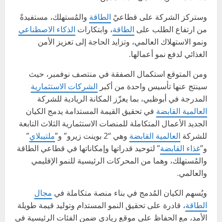
وستركز الشركة على قطاعيْ
الطاقة
والمُستهلك، مستفيدةً
من ارتفاع الطلب على
الطاقة
، وابتكارات
الذكاء الاصطناعي
ونمو الاستهلاك العالمي، وتزايد الحاجة إلى تعزيز الأمن
الغذائي لدفع نمو أعمالها.
ومن المتوقع استكمال الصفقة في منتصف نوفمبر، حيث
سينتج عنها تأسيس واحدة من أكبر
الشركات الاستثمارية
المدرجة في أبوظبي، بما يعزّز المكانة الريادية للشركة
العالمية القابضة
في تحقيق القيمة المستدامة يدمج الكيان
الجديد الأعمال المتكاملة للمنصات الاستثمارية الثلاث التابعة
للشركة
العالمية القابضة
وهي “2 بوينت زيرو” و”
ملتيبلاي
”
و”
غذاء القابضة
” لتوحيد قدراتها وإمكاناتها في قطاعي الطاقة
والمُستهلك، وهما من المحركات الرئيسية للنمو الإقليمي
والعالمي.
ويُسهم الكيان المُدمج في بناء منصة متكاملة في
مجال
الطاقة
، قادرة على تحقيق النمو المستدام وتوليد قيمة طويلة
الأمد، مع الحفاظ على موقع ريادي ضمن الفئات الرئيسية في