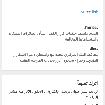
Source link
P
Previous:
o
المدى تكشف خلفيات قرار القضاء بشأن الطائرات المسيّرة
واستخداماتها المخالفة
s
Next:
t
محافظ البنك المركزي يبحث مع واشنطن دعم الاستقرار
النقدي.. وخبراء يحددون أبرز تحديات المرحلة المقبلة
n
a
v
اترك تعليقاً
لن يتم نشر عنوان بريدك الإلكتروني.
الحقول الإلزامية مشار
i
إليها بـ
*
g