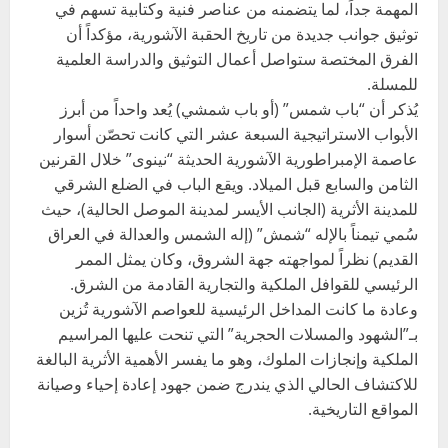
المهمة جداً، لما يتضمنه من عناصر فنية وكتابية تسهم في
توثيق جوانب جديدة من تاريخ الحقبة الآشورية، مؤكداً أن
الفرق المختصة ستواصل أعمال التوثيق والدراسة العلمية
للمسلة.
يُذكر أن “باب شمس” (أو باب شمشي) يُعد واحداً من أبرز
الأبواب الاستراتيجية السبعة عشر التي كانت تحصّن أسوار
عاصمة الإمبراطورية الآشورية الحديثة “نينوى” خلال القرنين
الثامن والسابع قبل الميلاد. ويقع الباب في الضلع الشرقي
للمدينة الأثرية (الجانب الأيسر لمدينة الموصل الحالية)، حيث
سُمي تيمناً بالإله “شمش” (إله الشمس والعدالة في العراق
القديم) نظراً لمواجهته جهة الشروق، وكان يمثل الممر
الرئيسي للقوافل الملكية والتجارية القادمة من الشرق.
وعادة ما كانت المداخل الرئيسية للعواصم الآشورية تُزين
بـ”الشهود والمسلات الحجرية” التي تنحت عليها المراسيم
الملكية وإنجازات الملوك، وهو ما يفسر الأهمية الأثرية البالغة
للاكتشاف الحالي الذي يندرج ضمن جهود إعادة إحياء وصيانة
المواقع التاريخية.