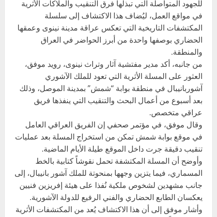
للجهود المتواصلة التي تبذلها فرق التنقيب والملاكات الأثرية
في مواقع العمل، ليُضاف هذا الاكتشاف إلى سلسلة
المكتشفات التاريخية التي تعكس عراقة مدينة نينوى وعمقها
الحضاري بوصفها واحدة من أبرز الحواضر في العراق
والمنطقة.
من جانبه، أكد مدير مفتشية آثار وتراث نينوى، رويد موفق،
العثور على المسلة الأثرية التي تعود للملك الآشوري
آشوربانيبال في منطقة بوابة “شمش” بمدينة الموصل، وذلك
بعد أسبوع من أعمال البحث والتنقيب التي ينفذها فريق
عراقي متخصص.
وقال موفق، في مؤتمر صحفي إن الفريق العراقي العامل
في موقع بوابة شمش تمكن من استخراج المسلة بعد عمليات
تنقيب دقيقة جرت داخل الموقع طيلة الأيام الماضية.
وأوضح أن المسلة المكتشفة تحمل نقوشاً كتابية بالخط
المسماري، فيما يتزين وجهها بمنحوتة للملك آشور بانيبال، إلى
جانب مشهدين لشخوص ملكية نُفذا على هيئة إفريزين فنيين
يعكسان الطابع الحضاري والفني الرفيع للدولة الآشورية.
وأشار موفق إلى أن هذا الاكتشاف يُعد من المكتشفات الأثرية