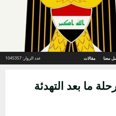
ل معنا
مقالات
عدد الزوار: 1045357
لة ما بعد التهدئة