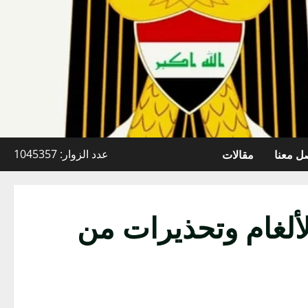
ل معنا
مقالات
عدد الزوار: 1045357
لمتضررة.. 4800 كم² ملوثة بالألغام وتحذيرات من