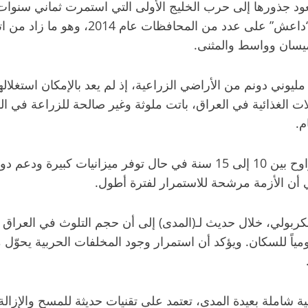
د جذورها إلى حرب الخليج الأولى التي استمرت ثماني سنوات ول
حرب الخليج الثانية عام 1991، وصولاً إلى 
ميسان وواسط والمثنى.
يوني دونم من الأراضي الزراعية، إذ لم يعد بالإمكان استغلالها
م.
وحذّر المرصد من أن إزالة هذه الألغام تحتاج إلى فترة تتراوح بين 10 إلى 15 
عني أن الأزمة مرشحة للاستمرار لفترة أطول.
ربولي، خلال حديث لـ(المدى) إلى أن حجم التلوث في العراق يمثل
مياً للسكان. ويؤكد أن استمرار وجود المخلفات الحربية يحوّ
شاملة بعيدة المدى، تعتمد على تقنيات حديثة للمسح والإزال