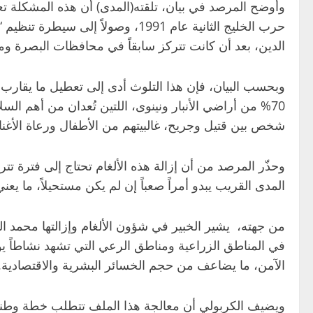
وأوضح المرصد في بيان، تلقته(المدى) أن هذه المشكلة تعو
الدين، بعد أن كانت تتركز سابقاً في محافظات البصرة و
وبحسب البيان، فإن هذا التلوث أدى إلى تعطيل ما يقارب مل
شخص بين قتيل وجريح، غالبيتهم من الأطفال ورعاة الأغنا
المدى القريب يبدو أمراً صعباً إن لم يكن مستحيلاً، ما ي
من جهته، يشير الخبير في شؤون الألغام وإزالتها محمد الك
في المناطق الزراعية ومناطق الرعي التي تشهد نشاطاً يو
الآمن، ما يضاعف من حجم الخسائر البشرية والاقتصادية.
ويضيف الكربولي أن معالجة هذا الملف تتطلب خطة وطنية 