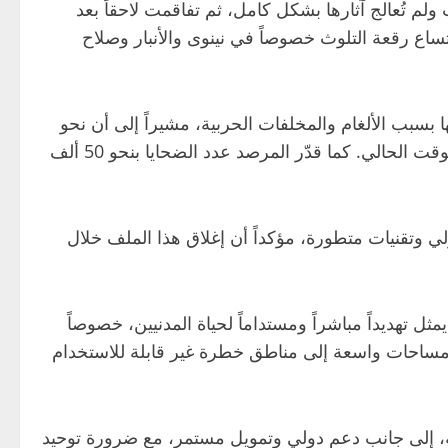
م تُعالج آثارها بشكل كامل، ثم تفاقمت لاحقاً بعد
سيطرة تنظيم “داعش” على عدد من المحافظات عام 2014، وهو ما زاد من اتساع رقعة التلوث خصوصاً في نينوى والأنبار وصلاح
 بسبب الألغام والمخلفات الحربية، مشيراً إلى أن نحو
70% من أراضي الأنبار ونينوى، اللتين تُعدان من أهم السلات الغذائية في العراق، باتت ملوثة وغير صالحة للزراعة في الوقت الحالي. كما قدّر المرصد عدد الضحايا بنحو 50 ألف
سنة في حال توفر ميزانيات كبيرة ودعم دولي وتقنيات متطورة، مؤكداً أن إغلاق هذا الملف خلال
 تهديداً مباشراً ومستداماً لحياة المدنيين، خصوصاً
ل مساحات واسعة إلى مناطق خطرة غير قابلة للاستخدام
ة، إلى جانب دعم دولي وتمويل مستمر، مع ضرورة توحيد