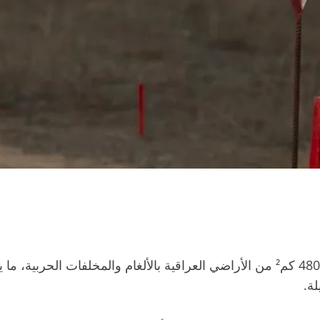
كشف مرصد العراق الأخضر عن تلوث واسع يطال نحو 4800 كم² من الأراضي العراقية ب
ة.